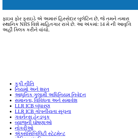
ફાઇવ ફોર ફ્રાઇડે એ અમારું હિસ્સેદાર બુલેટિન છે, જે તમને તમારા
સ્થાનિક NHS વિશે માહિતગાર રાખે છે. આ અંકમાં: 14 મે ની આવૃત્તિ
અહીં ક્લિક કરીને વાંચો.
કૂકી નીતિ
નિયમો અને શરત
આધુનિક ગુલામી અધિનિયમ નિવેદન
સમાનતા, વિવિધતા અને સમાવેશ
LLR ICB બંધારણ
LLR ICB ગોપનીયતા સૂચના
ગવર્નન્સ હેન્ડબુક
વ્યાજની ઘોષણાઓ
નોકરીઓ
ઍક્સેસિબિલિટી સ્ટેટમેન્ટ