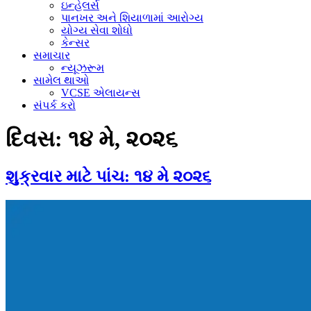
અને
ઇન્હેલર્સ
એડિટ
પાનખર અને શિયાળામાં આરોગ્ય
પણ
યોગ્ય સેવા શોધો
કરી
કેન્સર
શકે
સમાચાર
છે.
ન્યૂઝરૂમ
સામેલ થાઓ
VCSE એલાયન્સ
સંપર્ક કરો
દિવસ:
૧૪ મે, ૨૦૨૬
શુક્રવાર માટે પાંચ: ૧૪ મે ૨૦૨૬