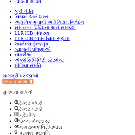
મીડિયા સંમતિ
કૂકી નીતિ
નિયમો અને શરત
આધુનિક ગુલામી અધિનિયમ નિવેદન
સમાનતા, વિવિધતા અને સમાવેશ
LLR ICB બંધારણ
LLR ICB ગોપનીયતા સૂચના
ગવર્નન્સ હેન્ડબુક
વ્યાજની ઘોષણાઓ
નોકરીઓ
ઍક્સેસિબિલિટી સ્ટેટમેન્ટ
મીડિયા સંમતિ
સામગ્રી પર જાઓ
ટૂલબાર ખોલો
સુલભતા સાધનો
ટેક્સ્ટ વધારો
ટેક્સ્ટ ઘટાડો
ગ્રેસ્કેલ
ઉચ્ચ કોન્ટ્રાસ્ટ
નકારાત્મક વિરોધાભાસ
પ્રકાશ પૃષ્ઠભૂમિ