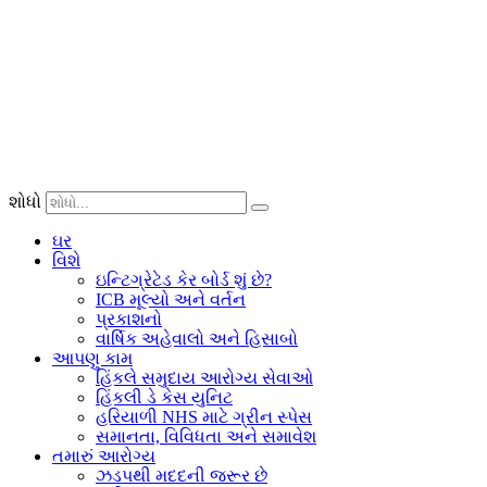
અમારી
વેબસાઇટ
(જો
કોઈ
હોય
તો)
પર
નોંધણી
કરાવનારા
વપરાશકર્તાઓ
શોધો
માટે,
અમે
ઘર
તેઓ
વિશે
આપેલી
ઇન્ટિગ્રેટેડ કેર બોર્ડ શું છે?
વ્યક્તિગત
ICB મૂલ્યો અને વર્તન
માહિતીને
પ્રકાશનો
તેમની
વાર્ષિક અહેવાલો અને હિસાબો
વપરાશકર્તા
આપણુ કામ
પ્રોફાઇલમાં
હિંકલે સમુદાય આરોગ્ય સેવાઓ
પણ
હિંકલી ડે કેસ યુનિટ
સંગ્રહિત
હરિયાળી NHS માટે ગ્રીન સ્પેસ
કરીએ
સમાનતા, વિવિધતા અને સમાવેશ
છીએ.
તમારું આરોગ્ય
બધા
ઝડપથી મદદની જરૂર છે
વપરાશકર્તાઓ