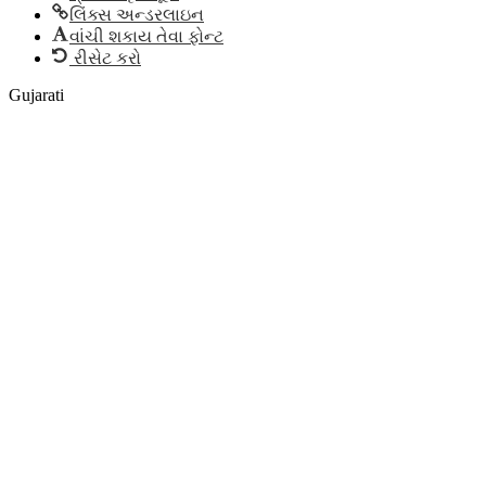
લિંક્સ અન્ડરલાઇન
વાંચી શકાય તેવા ફોન્ટ
રીસેટ કરો
Gujarati