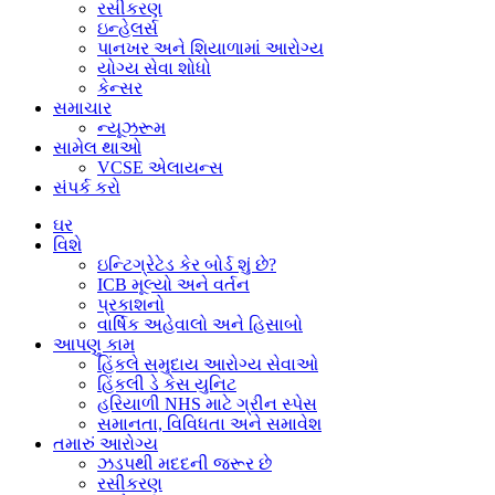
રસીકરણ
કોઈપણ
ઇન્હેલર્સ
સમયે
પાનખર અને શિયાળામાં આરોગ્ય
તેમની
યોગ્ય સેવા શોધો
વ્યક્તિગત
કેન્સર
માહિતી
સમાચાર
જોઈ,
ન્યૂઝરૂમ
સંપાદિત
સામેલ થાઓ
અથવા
VCSE એલાયન્સ
કાઢી
સંપર્ક કરો
શકે
છે
ઘર
(સિવાય
વિશે
કે
ઇન્ટિગ્રેટેડ કેર બોર્ડ શું છે?
તેઓ
ICB મૂલ્યો અને વર્તન
તેમના
પ્રકાશનો
વપરાશકર્તાનામને
વાર્ષિક અહેવાલો અને હિસાબો
બદલી
આપણુ કામ
શકતા
હિંકલે સમુદાય આરોગ્ય સેવાઓ
નથી).
હિંકલી ડે કેસ યુનિટ
વેબસાઈટ
હરિયાળી NHS માટે ગ્રીન સ્પેસ
એડમિનિસ્ટ્રેટર્સ
સમાનતા, વિવિધતા અને સમાવેશ
તે
તમારું આરોગ્ય
માહિતી
ઝડપથી મદદની જરૂર છે
જોઈ
રસીકરણ