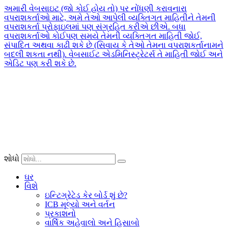
અમારી વેબસાઇટ (જો કોઈ હોય તો) પર નોંધણી કરાવનારા
વપરાશકર્તાઓ માટે, અમે તેઓ આપેલી વ્યક્તિગત માહિતીને તેમની
વપરાશકર્તા પ્રોફાઇલમાં પણ સંગ્રહિત કરીએ છીએ. બધા
વપરાશકર્તાઓ કોઈપણ સમયે તેમની વ્યક્તિગત માહિતી જોઈ,
સંપાદિત અથવા કાઢી શકે છે (સિવાય કે તેઓ તેમના વપરાશકર્તાનામને
બદલી શકતા નથી). વેબસાઈટ એડમિનિસ્ટ્રેટર્સ તે માહિતી જોઈ અને
એડિટ પણ કરી શકે છે.
શોધો
ઘર
વિશે
ઇન્ટિગ્રેટેડ કેર બોર્ડ શું છે?
ICB મૂલ્યો અને વર્તન
પ્રકાશનો
વાર્ષિક અહેવાલો અને હિસાબો