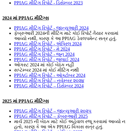
PPIAG મીટિંગ રિપોર્ટ - ડિસેમ્બર 2023
2024 માં PPIAG મીટિંગ્સ
PPIAG મીટિંગ રિપોર્ટ - જાન્યુઆરી 2024
ફેબ્રુઆરી 2024ની મીટિંગ માટે કોઈ રિપોર્ટ તૈયાર કરવામાં
આવ્યો નથી, કારણ કે આ PPIAG ડેવલપમેન્ટ સત્ર હતું.
PPIAG મીટિંગ રિપોર્ટ - એપ્રિલ 2024
PPIAG મીટિંગ રિપોર્ટ - મે 2024
PPIAG મીટિંગ રિપોર્ટ - જૂન 2024
PPIAG મીટિંગ રિપોર્ટ - જુલાઈ 2024
ઓગસ્ટ 2024 માં કોઈ બેઠક નહીં
સપ્ટેમ્બર 2024 માં કોઈ મીટિંગ નથી
PPIAG મીટિંગ રિપોર્ટ - ઓક્ટોબર 2024
PPIAG મીટિંગ રિપોર્ટ – નવેમ્બર ૨૦૨૪
PPIAG મીટિંગ રિપોર્ટ – ડિસેમ્બર 2024
2025 માં PPIAG મીટિંગ્સ
PPIAG મીટિંગ રિપોર્ટ – જાન્યુઆરી ૨૦૨૫
PPIAG મીટિંગ રિપોર્ટ – ફેબ્રુઆરી 2025
માર્ચ 2025 ની બેઠક માટે કોઈ અહેવાલ રજૂ કરવામાં આવ્યો ન
હતો, કારણ કે આ એક PPIAG વિકાસ સત્ર હતું.