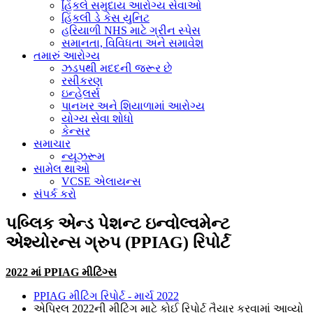
હિંકલે સમુદાય આરોગ્ય સેવાઓ
હિંકલી ડે કેસ યુનિટ
હરિયાળી NHS માટે ગ્રીન સ્પેસ
સમાનતા, વિવિધતા અને સમાવેશ
તમારું આરોગ્ય
ઝડપથી મદદની જરૂર છે
રસીકરણ
ઇન્હેલર્સ
પાનખર અને શિયાળામાં આરોગ્ય
યોગ્ય સેવા શોધો
કેન્સર
સમાચાર
ન્યૂઝરૂમ
સામેલ થાઓ
VCSE એલાયન્સ
સંપર્ક કરો
પબ્લિક એન્ડ પેશન્ટ ઇન્વોલ્વમેન્ટ
એશ્યોરન્સ ગ્રુપ (PPIAG) રિપોર્ટ
2022 માં PPIAG મીટિંગ્સ
PPIAG મીટિંગ રિપોર્ટ - માર્ચ 2022
એપ્રિલ 2022ની મીટિંગ માટે કોઈ રિપોર્ટ તૈયાર કરવામાં આવ્યો