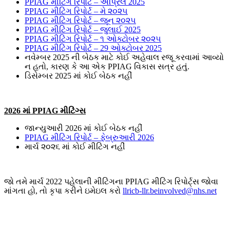
PPIAG મીટિંગ રિપોર્ટ – એપ્રિલ 2025
PPIAG મીટિંગ રિપોર્ટ – મે ૨૦૨૫
PPIAG મીટિંગ રિપોર્ટ – જૂન ૨૦૨૫
PPIAG મીટિંગ રિપોર્ટ – જુલાઈ 2025
PPIAG મીટિંગ રિપોર્ટ – ૧ ઓક્ટોબર ૨૦૨૫
PPIAG મીટિંગ રિપોર્ટ – 29 ઓક્ટોબર 2025
નવેમ્બર 2025 ની બેઠક માટે કોઈ અહેવાલ રજૂ કરવામાં આવ્યો
ન હતો, કારણ કે આ એક PPIAG વિકાસ સત્ર હતું.
ડિસેમ્બર 2025 માં કોઈ બેઠક નહીં
2026 માં PPIAG મીટિંગ્સ
જાન્યુઆરી 2026 માં કોઈ બેઠક નહીં
PPIAG મીટિંગ રિપોર્ટ – ફેબ્રુઆરી 2026
માર્ચ ૨૦૨૬ માં કોઈ મીટિંગ નહીં
જો તમે માર્ચ 2022 પહેલાની મીટિંગના PPIAG મીટિંગ રિપોર્ટ્સ જોવા
માંગતા હો, તો કૃપા કરીને ઇમેઇલ કરો
llricb-llr.beinvolved@nhs.net