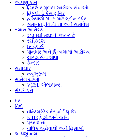
આપણુ કામ
હિંકલે સમુદાય આરોગ્ય સેવાઓ
હિંકલી ડે કેસ યુનિટ
હરિયાળી NHS માટે ગ્રીન સ્પેસ
સમાનતા, વિવિધતા અને સમાવેશ
તમારું આરોગ્ય
ઝડપથી મદદની જરૂર છે
રસીકરણ
ઇન્હેલર્સ
પાનખર અને શિયાળામાં આરોગ્ય
યોગ્ય સેવા શોધો
કેન્સર
સમાચાર
ન્યૂઝરૂમ
સામેલ થાઓ
VCSE એલાયન્સ
સંપર્ક કરો
ઘર
વિશે
ઇન્ટિગ્રેટેડ કેર બોર્ડ શું છે?
ICB મૂલ્યો અને વર્તન
પ્રકાશનો
વાર્ષિક અહેવાલો અને હિસાબો
આપણુ કામ