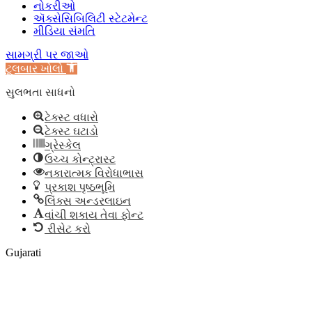
નોકરીઓ
ઍક્સેસિબિલિટી સ્ટેટમેન્ટ
મીડિયા સંમતિ
સામગ્રી પર જાઓ
ટૂલબાર ખોલો
સુલભતા સાધનો
ટેક્સ્ટ વધારો
ટેક્સ્ટ ઘટાડો
ગ્રેસ્કેલ
ઉચ્ચ કોન્ટ્રાસ્ટ
નકારાત્મક વિરોધાભાસ
પ્રકાશ પૃષ્ઠભૂમિ
લિંક્સ અન્ડરલાઇન
વાંચી શકાય તેવા ફોન્ટ
રીસેટ કરો
Gujarati