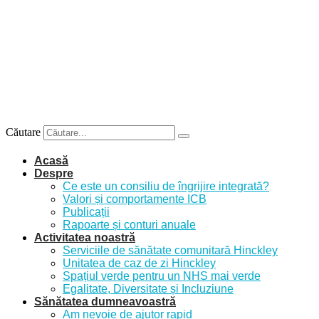
Sari
la
conținut
Căutare
Acasă
Despre
Ce este un consiliu de îngrijire integrată?
Valori și comportamente ICB
Publicații
Rapoarte și conturi anuale
Activitatea noastră
Serviciile de sănătate comunitară Hinckley
Unitatea de caz de zi Hinckley
Spațiul verde pentru un NHS mai verde
Egalitate, Diversitate și Incluziune
Sănătatea dumneavoastră
Am nevoie de ajutor rapid