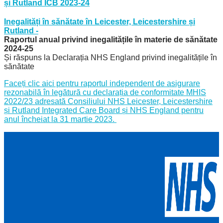
și Rutland ICB 2023-24
Inegalități în sănătate în Leicester, Leicestershire și
Rutland -
Raportul anual privind inegalitățile în materie de sănătate
2024-25
Și răspuns la Declarația NHS England privind inegalitățile în
sănătate
Faceți clic aici pentru raportul independent de asigurare
rezonabilă în legătură cu declarația de conformitate MHIS
2022/23 adresată Consiliului NHS Leicester, Leicestershire
și Rutland Integrated Care Board și NHS England pentru
anul încheiat la 31 martie 2023.