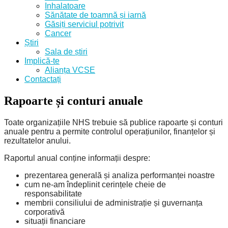
Inhalatoare
Sănătate de toamnă și iarnă
Găsiți serviciul potrivit
Cancer
Știri
Sala de știri
Implică-te
Alianța VCSE
Contactați
Rapoarte și conturi anuale
Toate organizațiile NHS trebuie să publice rapoarte și conturi
anuale pentru a permite controlul operațiunilor, finanțelor și
rezultatelor anului.
Raportul anual conține informații despre:
prezentarea generală și analiza performanței noastre
cum ne-am îndeplinit cerințele cheie de
responsabilitate
membrii consiliului de administrație și guvernanța
corporativă
situații financiare