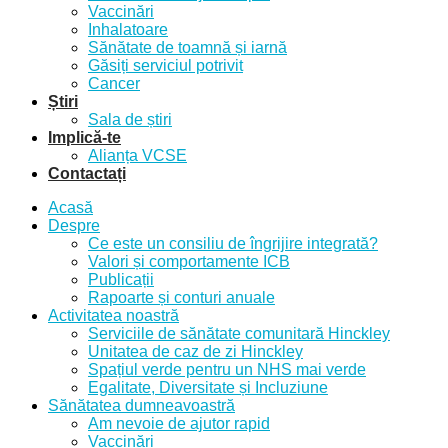
Vaccinări
Inhalatoare
Sănătate de toamnă și iarnă
Găsiți serviciul potrivit
Cancer
Știri
Sala de știri
Implică-te
Alianța VCSE
Contactați
Acasă
Despre
Ce este un consiliu de îngrijire integrată?
Valori și comportamente ICB
Publicații
Rapoarte și conturi anuale
Activitatea noastră
Serviciile de sănătate comunitară Hinckley
Unitatea de caz de zi Hinckley
Spațiul verde pentru un NHS mai verde
Egalitate, Diversitate și Incluziune
Sănătatea dumneavoastră
Am nevoie de ajutor rapid
Vaccinări