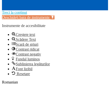
Treci la conținut
Deschideți bara de instrumente
Instrumente de accesibilitate
Creștere text
Scădere Text
Scară de griuri
Contrast ridicat
Contrast negativ
Fundal luminos
Sublinierea legăturilor
Font lizibil
Resetare
Romanian