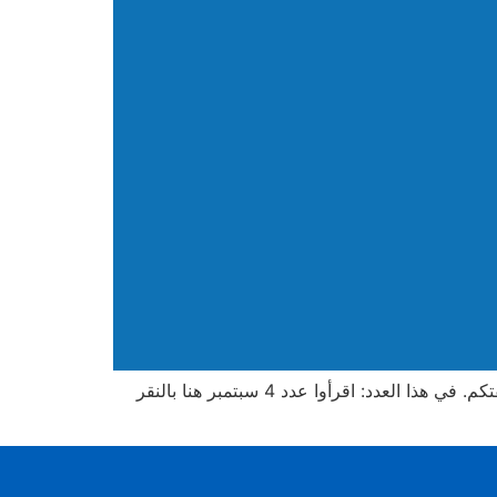
"خمسة ليوم الجمعة" هي نشرتنا لأصحاب المصلحة، لنبقيكم على اطلاع دائم على خدمات الصحة الوطنية المحلية في منطقتكم. في هذا العدد: اقرأوا عدد 4 سبتمبر هنا بالنقر