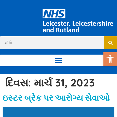
ટૂ
દિવસ:
માર્ચ 31, 2023
ઇસ્ટર બ્રેક પર આરોગ્ય સેવાઓ