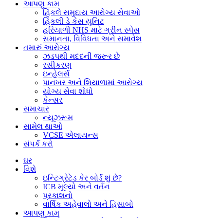
આપણુ કામ
હિંકલે સમુદાય આરોગ્ય સેવાઓ
હિંકલી ડે કેસ યુનિટ
હરિયાળી NHS માટે ગ્રીન સ્પેસ
સમાનતા, વિવિધતા અને સમાવેશ
તમારું આરોગ્ય
ઝડપથી મદદની જરૂર છે
રસીકરણ
ઇન્હેલર્સ
પાનખર અને શિયાળામાં આરોગ્ય
યોગ્ય સેવા શોધો
કેન્સર
સમાચાર
ન્યૂઝરૂમ
સામેલ થાઓ
VCSE એલાયન્સ
સંપર્ક કરો
ઘર
વિશે
ઇન્ટિગ્રેટેડ કેર બોર્ડ શું છે?
ICB મૂલ્યો અને વર્તન
પ્રકાશનો
વાર્ષિક અહેવાલો અને હિસાબો
આપણુ કામ