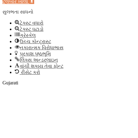
ટૂલબાર ખોલો
સુલભતા સાધનો
ટેક્સ્ટ વધારો
ટેક્સ્ટ ઘટાડો
ગ્રેસ્કેલ
ઉચ્ચ કોન્ટ્રાસ્ટ
નકારાત્મક વિરોધાભાસ
પ્રકાશ પૃષ્ઠભૂમિ
લિંક્સ અન્ડરલાઇન
વાંચી શકાય તેવા ફોન્ટ
રીસેટ કરો
Gujarati