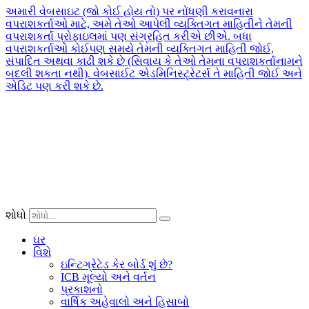
અમારી વેબસાઇટ (જો કોઈ હોય તો) પર નોંધણી કરાવનારા
વપરાશકર્તાઓ માટે, અમે તેઓ આપેલી વ્યક્તિગત માહિતીને તેમની
વપરાશકર્તા પ્રોફાઇલમાં પણ સંગ્રહિત કરીએ છીએ. બધા
વપરાશકર્તાઓ કોઈપણ સમયે તેમની વ્યક્તિગત માહિતી જોઈ,
સંપાદિત અથવા કાઢી શકે છે (સિવાય કે તેઓ તેમના વપરાશકર્તાનામને
બદલી શકતા નથી). વેબસાઈટ એડમિનિસ્ટ્રેટર્સ તે માહિતી જોઈ અને
એડિટ પણ કરી શકે છે.
શોધો
ઘર
વિશે
ઇન્ટિગ્રેટેડ કેર બોર્ડ શું છે?
ICB મૂલ્યો અને વર્તન
પ્રકાશનો
વાર્ષિક અહેવાલો અને હિસાબો