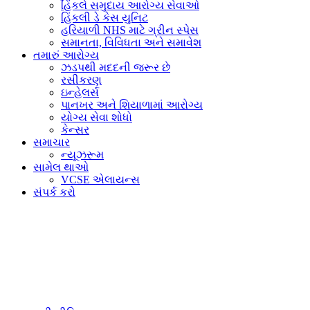
હિંકલે સમુદાય આરોગ્ય સેવાઓ
હિંકલી ડે કેસ યુનિટ
હરિયાળી NHS માટે ગ્રીન સ્પેસ
સમાનતા, વિવિધતા અને સમાવેશ
તમારું આરોગ્ય
ઝડપથી મદદની જરૂર છે
રસીકરણ
ઇન્હેલર્સ
પાનખર અને શિયાળામાં આરોગ્ય
યોગ્ય સેવા શોધો
કેન્સર
સમાચાર
ન્યૂઝરૂમ
સામેલ થાઓ
VCSE એલાયન્સ
સંપર્ક કરો