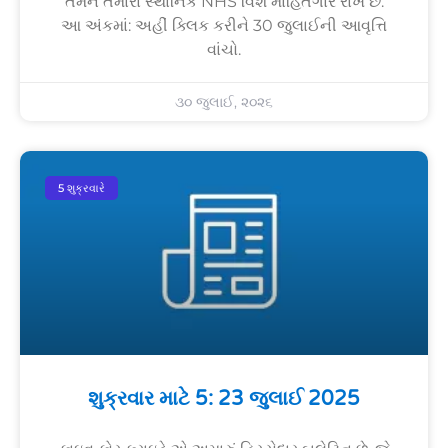
તમને તમારા સ્થાનિક NHS વિશે માહિતગાર રાખે છે.
આ અંકમાં: અહીં ક્લિક કરીને 30 જુલાઈની આવૃત્તિ
વાંચો.
૩૦ જુલાઈ, ૨૦૨૬
5 શુક્રવારે
શુક્રવાર માટે 5: 23 જુલાઈ 2025