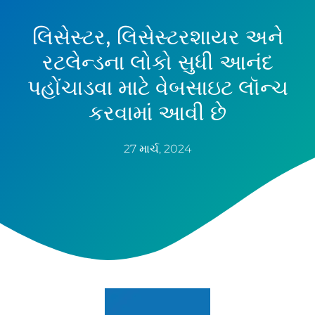
લિસેસ્ટર, લિસેસ્ટરશાયર અને
રટલેન્ડના લોકો સુધી આનંદ
પહોંચાડવા માટે વેબસાઇટ લૉન્ચ
કરવામાં આવી છે
27 માર્ચ, 2024