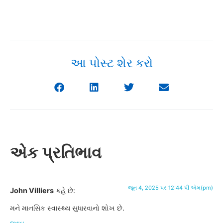
આ પોસ્ટ શેર કરો
એક પ્રતિભાવ
જૂન 4, 2025 પર 12:44 પી એમ(pm)
John Villiers
કહે છે:
મને માનસિક સ્વાસ્થ્ય સુધારવાનો શોખ છે.
જવાબ