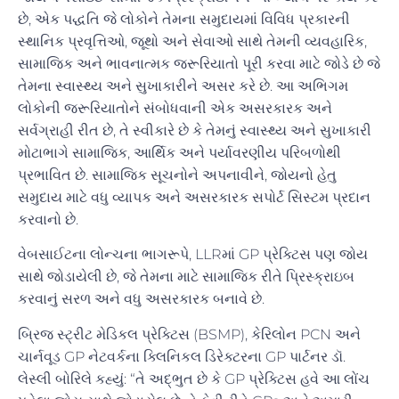
છે, એક પદ્ધતિ જે લોકોને તેમના સમુદાયમાં વિવિધ પ્રકારની
સ્થાનિક પ્રવૃત્તિઓ, જૂથો અને સેવાઓ સાથે તેમની વ્યવહારિક,
સામાજિક અને ભાવનાત્મક જરૂરિયાતો પૂરી કરવા માટે જોડે છે જે
તેમના સ્વાસ્થ્ય અને સુખાકારીને અસર કરે છે. આ અભિગમ
લોકોની જરૂરિયાતોને સંબોધવાની એક અસરકારક અને
સર્વગ્રાહી રીત છે, તે સ્વીકારે છે કે તેમનું સ્વાસ્થ્ય અને સુખાકારી
મોટાભાગે સામાજિક, આર્થિક અને પર્યાવરણીય પરિબળોથી
પ્રભાવિત છે. સામાજિક સૂચનોને અપનાવીને, જોયનો હેતુ
સમુદાય માટે વધુ વ્યાપક અને અસરકારક સપોર્ટ સિસ્ટમ પ્રદાન
કરવાનો છે.
વેબસાઈટના લોન્ચના ભાગરૂપે, LLRમાં GP પ્રેક્ટિસ પણ જોય
સાથે જોડાયેલી છે, જે તેમના માટે સામાજિક રીતે પ્રિસ્ક્રાઇબ
કરવાનું સરળ અને વધુ અસરકારક બનાવે છે.
બ્રિજ સ્ટ્રીટ મેડિકલ પ્રેક્ટિસ (BSMP), કેરિલોન PCN અને
ચાર્નવૂડ GP નેટવર્કના ક્લિનિકલ ડિરેક્ટરના GP પાર્ટનર ડૉ.
લેસ્લી બોરિલે કહ્યું: “તે અદ્ભુત છે કે GP પ્રેક્ટિસ હવે આ લોંચ