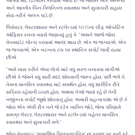
આપવા માટે ડિઝાઇન કરવામાં આવી છે, જે જોયને એક અનન્ય
અને આકર્ષક બિન-ક્લિનિકલ સ્વાસ્થ્ય અને સુખાકારી સહાય
સેવા તરીકે અલગ પાડે છે.
લિસેસ્ટર, લેસ્ટરશાયર અને રટલેન્ડમાં NHSના ચીફ ઓપરેટિંગ
ઓફિસર રચના વ્યાસે જણાવ્યું હતું કે: “અમને આજે જોય
વેબસાઈટ લોન્ચ કરવામાં આનંદ થાય છે, એક જ જગ્યાએ, એક
જ જગ્યાએ, એક બટનના ટચ પર સ્થાનિક સપોર્ટ લાવી રહ્યા
છીએ.
“અમે ખાસ કરીને એવા લોકો માટે વધુ સરળ બનાવવા માંગીએ
છીએ કે જેમને વધુ સારી મદદ શોધવાની જરૂર હોય, પછી ભલે તે
તેમના માનસિક સ્વાસ્થ્ય માટે સમર્થન હોય, વધુ શારીરિક રીતે
સક્રિય રહેવાની ઇચ્છા હોય, અથવા તેઓ જ્યાં રહે છે તેની
નજીકના સપોર્ટ જૂથો શોધવાનું હોય. અમારી મહત્વાકાંક્ષા એ છે કે
જોય એક એવી રીત બને જે દરેક વ્યક્તિ જોડે, જેના પરિણામે
સમગ્ર લેસ્ટર, લેસ્ટરશાયર અને રટલેન્ડમાં બહેતર માનસિક
સ્વાસ્થ્ય અને સુખાકારી મળે.”
જોય વેબસાઇટ 'સામાજિક પ્રિસ્ક્રાઇબિંગ' ના ખ્યાલ પર કાર્ય કરે