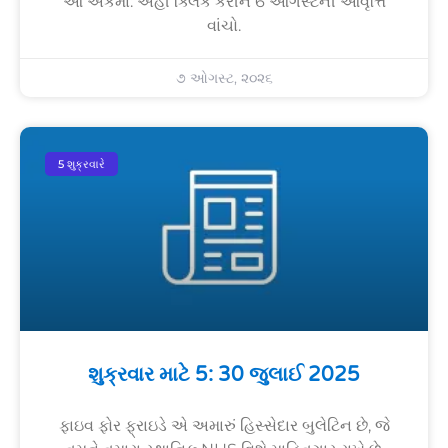
આ અંકમાં: અહીં ક્લિક કરીને 6 ઓગસ્ટની આવૃત્તિ
વાંચો.
૭ ઓગસ્ટ, ૨૦૨૬
5 શુક્રવારે
શુક્રવાર માટે 5: 30 જુલાઈ 2025
ફાઇવ ફોર ફ્રાઇડે એ અમારું હિસ્સેદાર બુલેટિન છે, જે