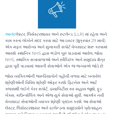
આનંદ
લેસ્ટર, લિસેસ્ટરશાયર અને રુટલેન્ડ (LLR) માં રહેતા અને
કામ કરતા લોકોને મદદ કરવા માટે આ ઇસ્ટર (શુક્રવાર 29 માર્ચ)
એક મફત આરોગ્ય અને સુખાકારી સપોર્ટ વેબસાઇટ શરૂ કરવામાં
આવશે. સ્થાનિક NHS દ્વારા ભંડોળ પૂરું પાડવામાં આવેલ, જોય
NHS, સ્થાનિક સત્તાવાળાઓ અને સ્વૈચ્છિક અને સમુદાય ક્ષેત્ર
દ્વારા પૂરી પાડવામાં આવતી સેવાઓને એક જ જગ્યાએ જોડે છે.
જોય વ્યક્તિઓની જરૂરિયાતોને પહોંચી વળવા માટે બનાવેલ
શ્રેણીઓની વિવિધ શ્રેણી ઓફર કરશે. ફિટનેસ અને આર્ટ
ક્લાસથી લઈને કેરર સપોર્ટ, ડાયાબિટીસ સ્વ-સહાય જૂથો, ફૂડ
બેંક્સ, કાઉન્સેલિંગ અને એજ યુકે સેવાઓ સુધી, આકર્ષક નવી
વેબસાઇટ સેવાઓની વ્યાપક શ્રેણી પ્રદાન કરશે. આ સેવાઓ
લેસ્ટર, લિસેસ્ટરશાયર અને રટલેન્ડના સમુદાયોને પ્રોત્સાહન