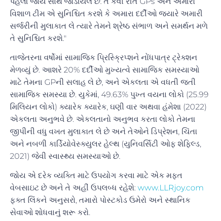
પહેલા જોય સાથે જોડાયેલ છે. તે કેવી રીતે GPs અને અમારી
વિશાળ ટીમ એ સુનિશ્ચિત કરશે કે અમારા દર્દીઓ જ્યારે અમારી
સર્જરીની મુલાકાત લે ત્યારે તેમને શ્રેષ્ઠ સંભાળ અને સમર્થન મળે
તે સુનિશ્ચિત કરશે."
તાજેતરના વર્ષોમાં સામાજિક પ્રિસ્ક્રિપ્શને નોંધપાત્ર ટ્રેક્શન
મેળવ્યું છે. આશરે 20% દર્દીઓ મુખ્યત્વે સામાજિક સમસ્યાઓ
માટે તેમના GPની સલાહ લે છે, અને એકલતા એ વધતી જતી
સામાજિક સમસ્યા છે. યુકેમાં, 49.63% પુખ્ત વયના લોકો (25.99
મિલિયન લોકો) ક્યારેક ક્યારેક, ઘણી વાર અથવા હંમેશા (2022)
એકલતા અનુભવે છે. એકલતાનો અનુભવ કરતા લોકો તેમના
જીપીની વધુ વખત મુલાકાત લે છે અને તેઓને ડિપ્રેશન, ચિંતા
અને નબળી કાર્ડિયોવેસ્ક્યુલર હેલ્થ (યુનિવર્સિટી ઓફ શેફિલ્ડ,
2021) જેવી સ્વાસ્થ્ય સમસ્યાઓ છે.
જોય એ દરેક વ્યક્તિ માટે ઉપયોગ કરવા માટે એક મફત
વેબસાઇટ છે અને તે અહીં ઉપલબ્ધ રહેશે:
www.LLRjoy.com
ફક્ત લિંકને અનુસરો, તમારો પોસ્ટકોડ ઉમેરો અને સ્થાનિક
સેવાઓ શોધવાનું શરૂ કરો.