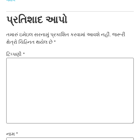
પ્રતિશાદ આપો
તમારું ઇમેઇલ સરનામું પ્રકાશિત કરવામાં આવશે નહીં.
જરૂરી
ક્ષેત્રો ચિહ્નિત થયેલ છે
*
ટિપ્પણી
*
નામ
*