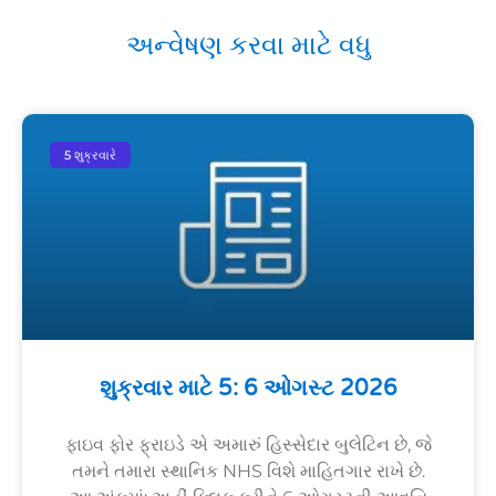
અન્વેષણ કરવા માટે વધુ
5 શુક્રવારે
શુક્રવાર માટે 5: 6 ઓગસ્ટ 2026
ફાઇવ ફોર ફ્રાઇડે એ અમારું હિસ્સેદાર બુલેટિન છે, જે
તમને તમારા સ્થાનિક NHS વિશે માહિતગાર રાખે છે.