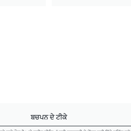
ਬਚਪਨ ਦੇ ਟੀਕੇ