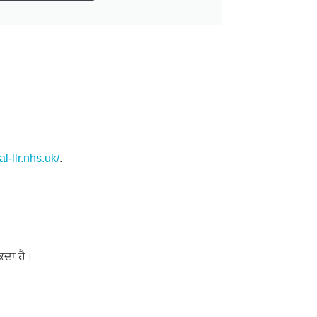
l-llr.nhs.uk/
.
ਸਕਦਾ ਹੈ।