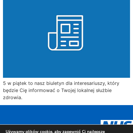
5 w piątek to nasz biuletyn dla interesariuszy, który
będzie Cię informować o Twojej lokalnej służbie
zdrowia.
Urdu
Panjabi
Gujarati
Arabic
Używamy plików cookie, aby zapewnić Ci najlepsze