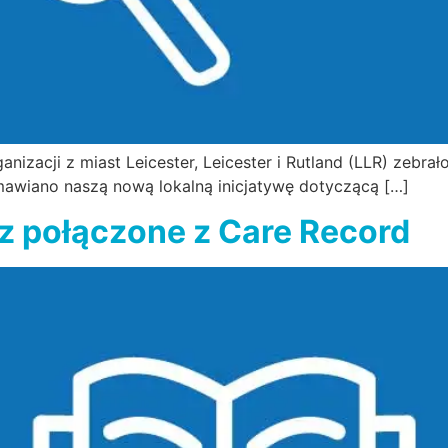
nizacji z miast Leicester, Leicester i Rutland (LLR) zebrał
mawiano naszą nową lokalną inicjatywę dotyczącą […]
az połączone z Care Record