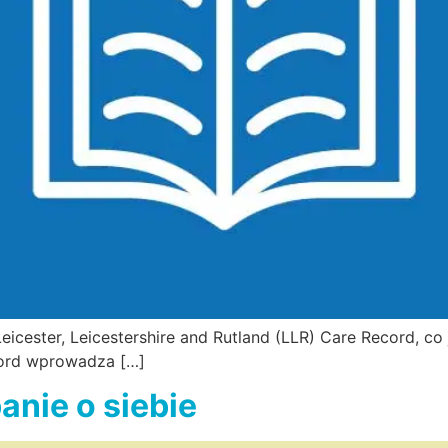
icester, Leicestershire and Rutland (LLR) Care Record, co 
ecord wprowadza […]
banie o siebie