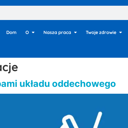
Dom
O
Nasza praca
Twoje zdrowie
acje
bami układu oddechowego