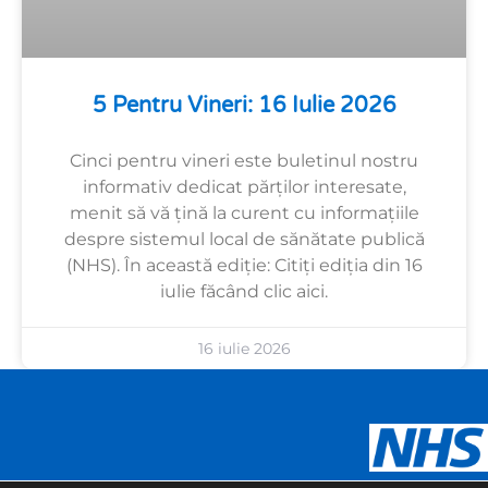
5 Pentru Vineri: 16 Iulie 2026
Cinci pentru vineri este buletinul nostru
informativ dedicat părților interesate,
menit să vă țină la curent cu informațiile
despre sistemul local de sănătate publică
(NHS). În această ediție: Citiți ediția din 16
iulie făcând clic aici.
16 iulie 2026
Urdu
Panjabi
Gujarati