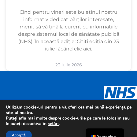
Cinci pentru vineri este buletinul nostru
informativ dedicat părților interesate,
menit să vă țină la curent cu informațiile
despre sistemul local de sănătate publică
(NHS). În această ediție: Citiți ediția din 23
iulie făcând clic aici.
23 iulie 2026
Urdu
Panjabi
Gujarati
Arabic
Utilizăm cookie-uri pentru a vă oferi cea mai bună experiență pe
site-ul nostru.
Polish
Puteți afla mai multe despre cookie-urile pe care le folosim sau
le puteți dezactiva în
setări
.
English
Acceptă
Romanian