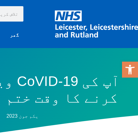
گھر
ک
ٹول بار کھولیں۔
آپ کی
کرنے کا وقت ختم ہ
یکم جون 2023