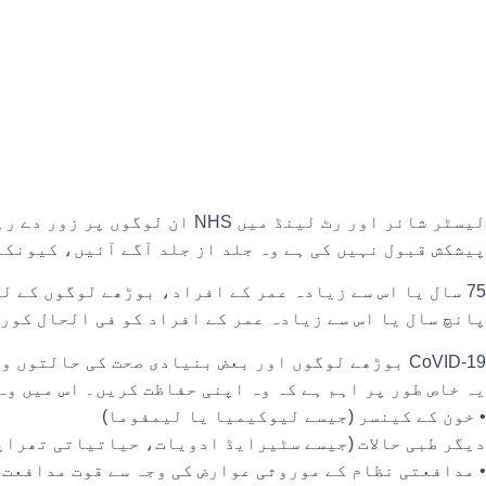
پیشکش قبول نہیں کی ہے وہ جلد از جلد آگے آئیں، کیونکہ موسم بہار کی ویک
75 سال یا اس سے زیادہ عمر کے افراد، بوڑھے لوگوں کے
پانچ سال یا اس سے زیادہ عمر کے افراد کو فی الحال کورونا وائرس (COVID-19) ویکسین کی بہار بوسٹ
CoVID-19 بوڑھے لوگوں اور بعض بنیادی صحت کی حالت
یہ خاص طور پر اہم ہے کہ وہ اپنی حفاظت کریں۔ اس میں وہ 
• خون کے کینسر (جیسے لیوکیمیا یا لیمفوما)
دیگر طبی حالات (جیسے سٹیرایڈ ادویات، حیاتیاتی تھراپی
• مدافعتی نظام کے موروثی عوارض کی وجہ سے قوت مدافعت 