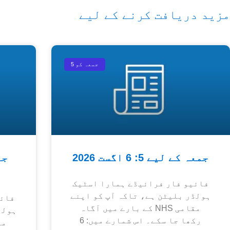
مزید دریافت کرنے کے لیے
جمعہ کو 5
جمعہ کے لیے 5: 6 اگست 2026
فائیو فار فرائیڈے ہمارا اسٹیک
ہولڈر بلیٹن ہے، تاکہ آپ کو اپنے
فائی
مقامی NHS کے بارے میں آگاہ
ہولڈ
رکھا جا سکے۔ اس شمارے میں: 6