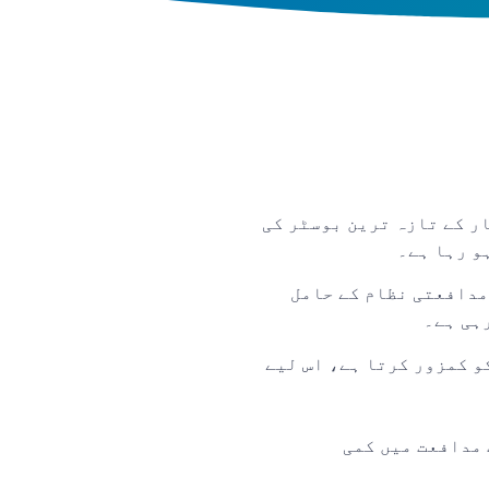
ں نے ابھی تک CoVID-19 ویکسینیشن یا موسم بہار کے تازہ ترین بوسٹر کی
 مدافعتی نظام کے حامل
 کو کمزور کرتا ہے، اس لیے
 مدافعت میں کمی