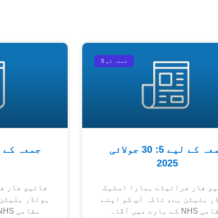
جمعہ کو 5
جمعہ کے لیے 5: 30 جولائی
2025
و فار فرائیڈے ہمارا اسٹیک
فائیو فار ف
ر بلیٹن ہے، تاکہ آپ کو اپنے
ہولڈر بلیٹن 
مقامی NHS کے بارے میں آگاہ