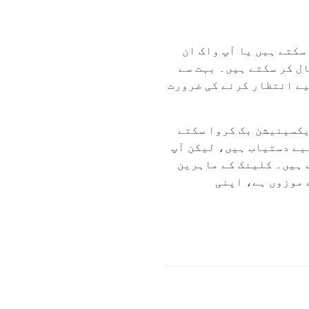
 ہوئے آن لائن بک کر سکتے ہیں یا آپ واک ان
ے ہیں۔ اگر آپ کو انٹرنیٹ تک رسائی نہیں ہے، تو آپ کلینک تلاش کرنے کے بجائے 119 پر کال کر سکتے ہیں۔ بہت سے
اس کے لیے انتظار کرنے کی ضرورت
یکسینیشن بک کروا سکتے
یے دستیاب ہیں، لیکن آپ
است رابطہ کرسکتے ہیں۔ کلینک کے ماہرین
 موزوں ہے، اپنی