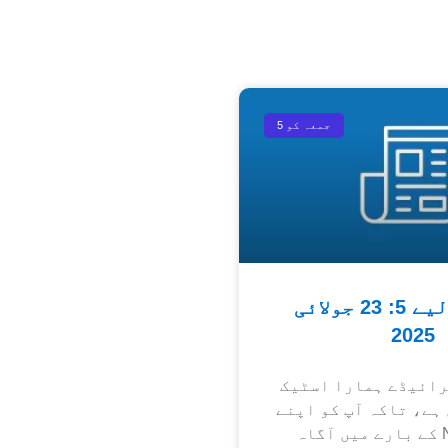
جمعہ کو 5
جمعہ کے لیے 5: 23 جولائی
2025
رائیڈے ہمارا اسٹیک
ہے، تاکہ آپ کو اپنے
مقامی NHS کے بارے میں آگاہ