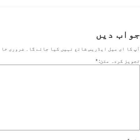
جواب دیں
آپ کا ای میل ایڈریس شائع نہیں کیا جائے گا۔
ضروری خان
تجویز کردہ متن:
*