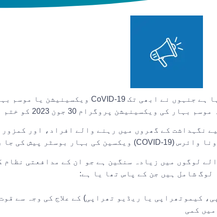
لیسٹر شائر اور رٹ لینڈ میں NHS ان لوگوں پر زور دے رہا ہے جنہو
سینیشن پروگرام 30 جون 2023 کو ختم ہو رہا ہے۔
 لیے نگہداشت کے گھروں میں رہنے والے افراد، اور کمزور
ر پیش کی جا رہی ہے۔
وں والے لوگوں میں زیادہ سنگین ہے جو ان کے مدافعتی نظام
لوگ شامل ہیں جن کے پاس تھا یا ہے:
، کیموتھراپی یا ریڈیو تھراپی) کے علاج کی وجہ سے قوت
میں کمی