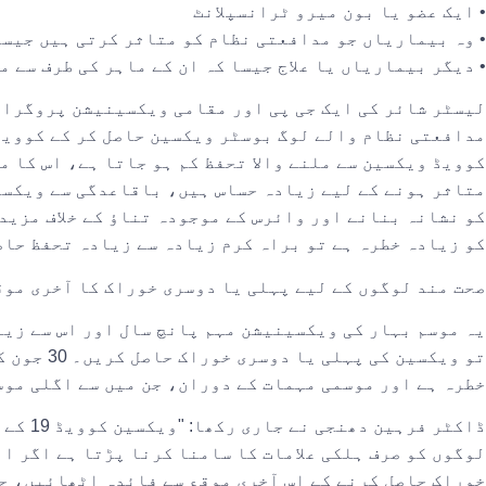
• ایک عضو یا بون میرو ٹرانسپلانٹ
• وہ بیماریاں جو مدافعتی نظام کو متاثر کرتی ہیں جیسے
• دیگر بیماریاں یا علاج جیسا کہ ان کے ماہر کی طرف سے م
لیسٹر شائر کی ایک جی پی اور مقامی ویکسینیشن پروگرام 
کوویڈ ویکسین سے ملنے والا تحفظ کم ہو جاتا ہے، اس کا م
متاثر ہونے کے لیے زیادہ حساس ہیں، باقاعدگی سے ویکسی
کو نشانہ بنانے اور وائرس کے موجودہ تناؤ کے خلاف مزید 
کو زیادہ خطرہ ہے تو براہ کرم زیادہ سے زیادہ تحفظ حاص
صحت مند لوگوں کے لیے پہلی یا دوسری خوراک کا آخری موق
یہ موسم بہار کی ویکسینیشن مہم پانچ سال اور اس سے زیا
خطرہ ہے اور موسمی مہمات کے دوران، جن میں سے اگلی موس
ڈاکٹر 
خوراک حاصل کرنے کے اس آخری موقع سے فائدہ اٹھائیں، جب