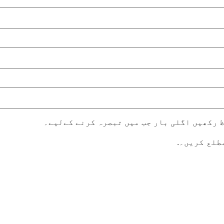
ظ رکھیں اگلی بار جب میں تبصرہ کرنے کےلیے۔
طلع کریں۔.