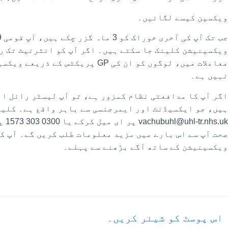
ویکسین کیسے لگائیں۔
معاملات میں، لوگوں کو ان کی P
نہیں ہے۔
اگر آپ کا مدافعتی نظام کمزور ہے، تو آپ لیسٹر رائل ا
ہیں، جو ایکسیڈنٹ اور ایمرجنسی سے باہر واقع ہے۔ کلین
.uk
صحت آپ سے اس بارے میں مزید معلومات طلب کریں گے۔ آپ کی
ویکسینیشن کے ساتھ آگے بڑھنے سے پہلے۔
اس پوسٹ کو شیئر کریں۔