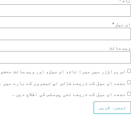
نام
*
ای میل
*
ویب‌ سائٹ
اس براؤزر میں میرا نام، ای میل، اور ویب سائٹ محفو
مجھے ای میل کے ذریعے فالو اپ تبصروں کے بارے میں م
مجھے ای میل کے ذریعے نئی پوسٹس کی اطلاع دیں۔.