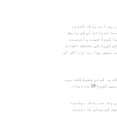
ر پر اہم ہے کہ کمزور
 دیں۔ وقت گزرنے کے ساتھ ساتھ آپ کو سابقہ
یا کووڈ جیسے وائرس سے
کو کووڈ کی مختلف اقسام
 نہیں ہوا ہے اور اگر آپ
گر وہ کوئی چھوٹ گئے ہوں
تو ویکسین کی پہلی یا دوسری خوراک حاصل کریں۔ 30 جون کے بعد، یہ ویکسین صرف ان لوگوں کے لیے دستیاب ہو گی جنہیں کووِڈ-19 سے زیادہ
ویڈ ویکسین کی وجہ سے ہے کہ بہت سے
پ صحت مند ہیں، تو ویکسین کی پہلی یا دوسری