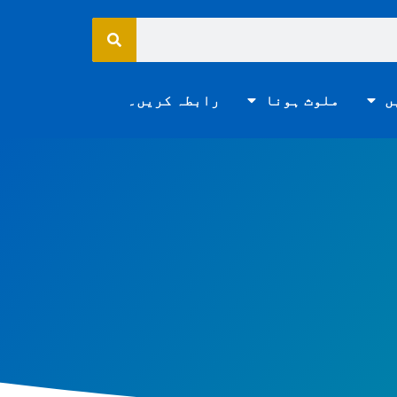
ں
ملوث ہونا
رابطہ کریں۔