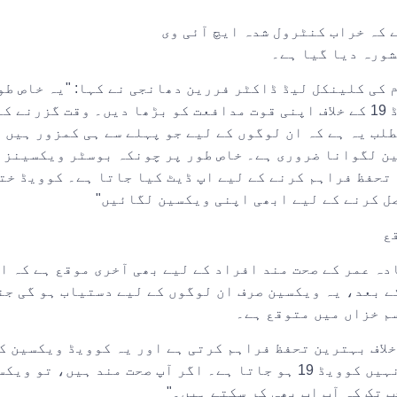
 کہ خراب کنٹرول شدہ ایچ آئی وی
شورہ دیا گیا ہے۔
کی کلینکل لیڈ ڈاکٹر فررین دھانجی نے کہا: "یہ خاص طو
مدافعتی نظام والے لوگ بوسٹر ویکسین حاصل کر کے کوویڈ 19 کے خلاف اپنی قوت مدافعت کو بڑھا
طلب یہ ہے کہ ان لوگوں کے لیے جو پہلے سے ہی کمزور ہیں 
ن لگوانا ضروری ہے۔ خاص طور پر چونکہ بوسٹر ویکسینز 
تحفظ فراہم کرنے کے لیے اپ ڈیٹ کیا جاتا ہے۔ کوویڈ ختم
ل کرنے کے لیے ابھی اپنی ویکسین لگائیں"
ع
دہ عمر کے صحت مند افراد کے لیے بھی آخری موقع ہے کہ ا
م خزاں میں متوقع ہے۔
فرہین دھنجی نے جاری رکھا: "ویکسین کوویڈ 19 کے خلاف بہترین تحفظ فراہم کرتی ہے اور یہ کو
لوگوں کو صرف ہلکی علامات کا سامنا کرنا پڑتا ہے اگر انہیں کوویڈ 19 ہو جاتا ہے۔ اگر آ
 تک کہ آپ اب بھی کر سکتے ہیں۔"