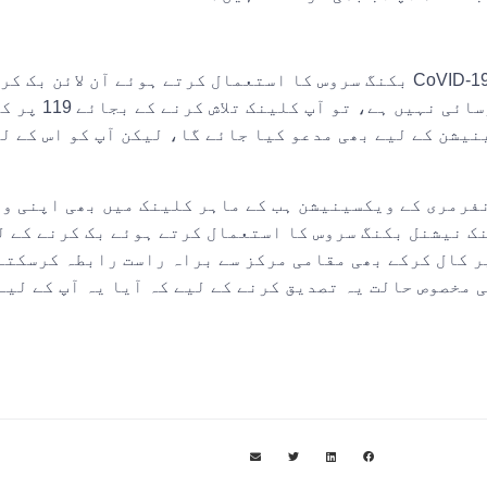
جب تک آپ کی آخری خوراک کو 3 ماہ گزر چکے ہیں، آپ قومی CoVID-19 بکنگ سروس کا استعمال کرتے
ویکسینیشن کلینک جا سکت
G پریکٹس کے ذریعے ویکسینیشن کے لیے بھی مدعو کیا جائے گا، لیکن آپ کو 
نفرمری کے ویکسینیشن ہب کے ماہر کلینک میں بھی اپنی و
ک نیشنل بکنگ سروس کا استعمال کرتے ہوئے بک کرنے کے ل
vachubuhl@uhl-tr.nhs پر ای میل کرکے یا 0300 303 1573 پر کال کرکے بھی مقامی مرکز سے براہ ر
 مخصوص حالت یہ تصدیق کرنے کے لیے کہ آیا یہ آپ کے لیے