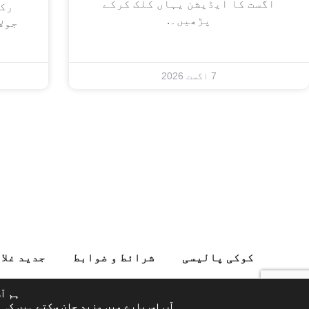
اگست کا ایڈیشن یہاں کلک کرکے
پڑھیں۔.
جول
7 اگست 2026
کوکی پالیسی
شرائط و ضوابط
جدید غلا
گور
ہم آ
آپ اس بارے میں مزید جان سکتے ہیں کہ 