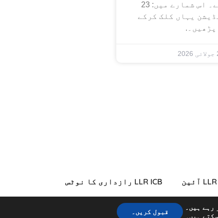
رکھا جا سکے۔ اس شمارے میں: 23
یڈیشن یہاں کلک کرکے
پڑھیں۔.
20
L آئین
LLR ICB رازداری کا نوٹس
سائی کا بیان
میڈیا کی رضامندی۔
 رہے ہیں۔
قبول کریں۔
سکتے ہیں۔