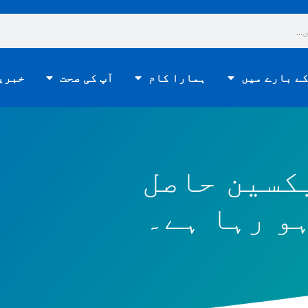
ے بارے میں
ہمارا کام
آپ کی صحت
خبری
 CoVID-19 ویکسین حاصل
و رہا ہے۔