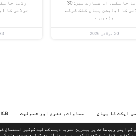
رکھا جا سکے۔ اس شمارے میں: 30
ائی کا ایڈیشن یہاں کلک کرکے
جولائی کا ا
پڑھیں۔.
30 جولائی 2026
23 جولائی 26
می ایکٹ کا بیان
مساوات، تنوع اور شمولیت
LR ICB
ننس ہینڈ بک
دلچسپی کے اعلانات
نوکریاں
ر
پ کو اپنی ویب سائٹ پر بہترین تجربہ دینے کے لیے کوکیز استعمال کر
ہم کون سی کوکیز استعمال کر رہے ہیں یا انہیں
ترتیبات
میں بند کر 