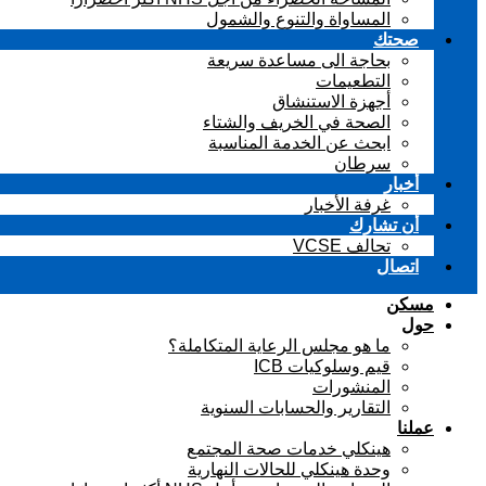
المساواة والتنوع والشمول
صحتك
بحاجة الى مساعدة سريعة
التطعيمات
أجهزة الاستنشاق
الصحة في الخريف والشتاء
ابحث عن الخدمة المناسبة
سرطان
أخبار
غرفة الأخبار
أن تشارك
تحالف VCSE
اتصال
مسكن
حول
ما هو مجلس الرعاية المتكاملة؟
قيم وسلوكيات ICB
المنشورات
التقارير والحسابات السنوية
عملنا
هينكلي خدمات صحة المجتمع
وحدة هينكلي للحالات النهارية