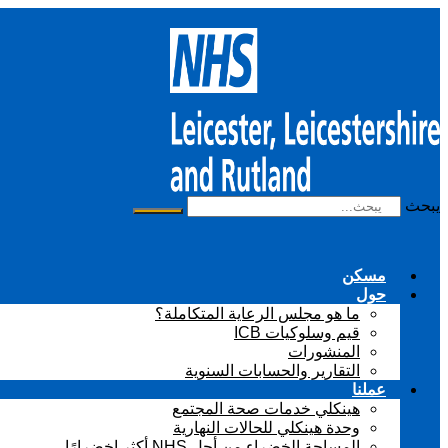
تخطى
الى
المحتوى
يبحث
مسكن
حول
ما هو مجلس الرعاية المتكاملة؟
قيم وسلوكيات ICB
المنشورات
التقارير والحسابات السنوية
عملنا
هينكلي خدمات صحة المجتمع
وحدة هينكلي للحالات النهارية
المساحة الخضراء من أجل NHS أكثر اخضرارًا