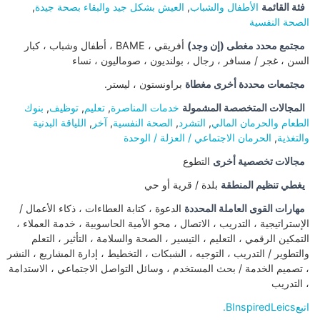
فئة القائمة
الأطفال والشباب
,
العيش بشكل جيد والبقاء بصحة جيدة
,
الصحة النفسية
مجتمع محدد مغطى (إن وجد)
أفريقي ، BAME ، أطفال وشباب ، كبار
السن ، غجر / مسافر ، رجال ، بولنديون ، صوماليون ، نساء
مجتمعات محددة أخرى مغطاة
براونستون ، ليستر.
المجالات المتخصصة المشمولة
خدمات المناصرة
,
تعليم
,
توظيف
,
بنوك
الطعام والحرمان المالي
,
التشرد
,
الصحة النفسية
,
آخر
,
اللياقة البدنية
والتغذية
,
الحرمان الاجتماعي / العزلة / الوحدة
مجالات تخصصية أخرى
التطوع
يغطي تنظيم المنطقة
بلدة / قرية أو حي
مهارات القوى العاملة المحددة
الدعوة ، كتابة العطاءات ، ذكاء الأعمال /
الإستراتيجية ، التدريب ، الاتصال ، محو الأمية الحاسوبية ، خدمة العملاء ،
التمكين الرقمي ، التعليم ، التيسير ، الصحة والسلامة ، التأثير ، التعلم
والتطوير / التدريب ، التوجيه ، الشبكات ، التخطيط ، إدارة المشاريع ، النشر
، تصميم الخدمة / بحث المستخدم ، وسائل التواصل الاجتماعي ، الاستدامة
، التدريب
اتبعBInspiredLeics.