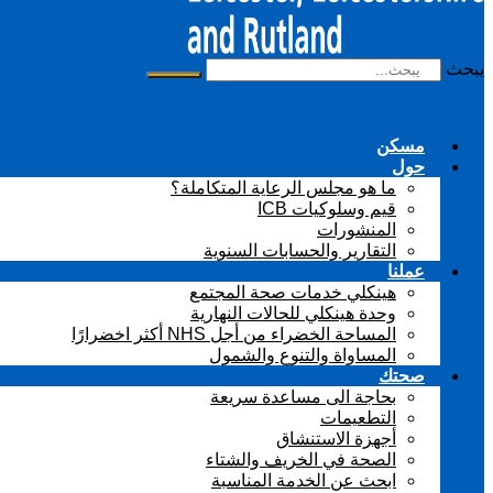
يبحث
مسكن
حول
ما هو مجلس الرعاية المتكاملة؟
قيم وسلوكيات ICB
المنشورات
التقارير والحسابات السنوية
عملنا
هينكلي خدمات صحة المجتمع
وحدة هينكلي للحالات النهارية
المساحة الخضراء من أجل NHS أكثر اخضرارًا
المساواة والتنوع والشمول
صحتك
بحاجة الى مساعدة سريعة
التطعيمات
أجهزة الاستنشاق
الصحة في الخريف والشتاء
ابحث عن الخدمة المناسبة