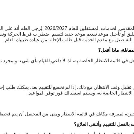
وافق المجلس الأيرلندي للتقييم (ICB) على خطط أنشطة است
لى تعليق أو تأجيل موعد تقديم موعد جديد لتقييم اضطراب فرط الحركة و
التفاصيل مع مقدم الخدمة قبل طلب الإحالة من عيادة طبيبك العام.
مقابلة، ماذا أفعل؟
عل في قائمة الانتظار الخاصة به، لذا لا داعي للقيام بأي شيء. وبمج
ى تقليل وقت الانتظار. مع ذلك، إذا لم تخضع للتقييم بعد، يمكنك طلب 
انتظار الخاصة به، وسيتم استقبالك فور توفر المواعيد.
اخترته لمعرفة مكانك في قائمة الانتظار ومتى من المحتمل أن يتم فحص
الفعل للتقييم وأتلقى العلاج؟