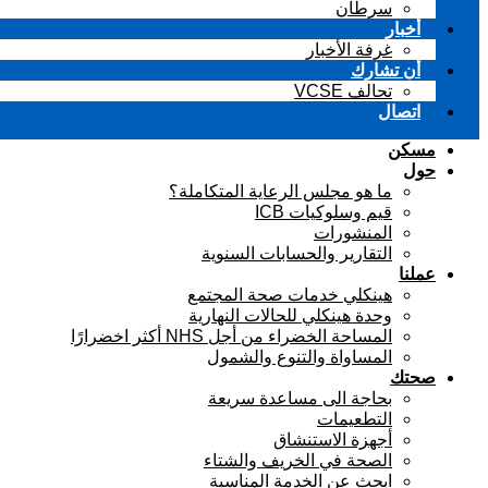
سرطان
أخبار
غرفة الأخبار
أن تشارك
تحالف VCSE
اتصال
مسكن
حول
ما هو مجلس الرعاية المتكاملة؟
قيم وسلوكيات ICB
المنشورات
التقارير والحسابات السنوية
عملنا
هينكلي خدمات صحة المجتمع
وحدة هينكلي للحالات النهارية
المساحة الخضراء من أجل NHS أكثر اخضرارًا
المساواة والتنوع والشمول
صحتك
بحاجة الى مساعدة سريعة
التطعيمات
أجهزة الاستنشاق
الصحة في الخريف والشتاء
ابحث عن الخدمة المناسبة