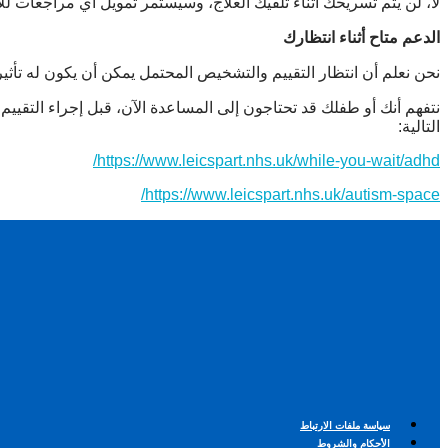
لا، لن يتم تسريحك أثناء تلقيك العلاج، وسيستمر تمويل أي مراجعات للأ
الدعم متاح أثناء انتظارك
نحن نعلم أن انتظار التقييم والتشخيص المحتمل يمكن أن يكون له تأ
نتفهم أنك أو طفلك قد تحتاجون إلى المساعدة الآن، قبل إجراء التقي
التالية:
https://www.leicspart.nhs.uk/while-you-wait/adhd/
https://www.leicspart.nhs.uk/autism-space/
سياسة ملفات الارتباط
الأحكام والشروط