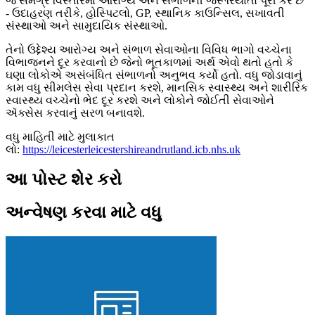
જે સમગ્ર વિસ્તારમાં આરોગ્ય અને સંભાળની જરૂરિયાતો પૂરી કરે છે
- ઉદાહરણ તરીકે, હોસ્પિટલો, GP, સ્થાનિક કાઉન્સિલ, સખાવતી
સંસ્થાઓ અને સામુદાયિક સંસ્થાઓ.
તેનો ઉદ્દેશ્ય આરોગ્ય અને સંભાળ સેવાઓના વિવિધ ભાગો વચ્ચેના
વિભાજનને દૂર કરવાનો છે જેનો ભૂતકાળમાં અર્થ એવો થતો હતો કે
ઘણા લોકોએ અસંબંધિત સંભાળનો અનુભવ કર્યો હતો. વધુ જોડાવાનું
કામ વધુ સીમલેસ સેવા પ્રદાન કરશે, માનસિક સ્વાસ્થ્ય અને શારીરિક
સ્વાસ્થ્ય વચ્ચેનો ભેદ દૂર કરશે અને લોકોને જોઈતી સેવાઓને
ઍક્સેસ કરવાનું સરળ બનાવશે.
વધુ માહિતી માટે મુલાકાત
લો:
https://leicesterleicestershireandrutland.icb.nhs.uk
આ પોસ્ટ શેર કરો
અન્વેષણ કરવા માટે વધુ