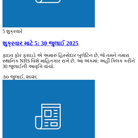
5 શુક્રવારે
શુક્રવાર માટે 5: 30 જુલાઈ 2025
ફાઇવ ફોર ફ્રાઇડે એ અમારું હિસ્સેદાર બુલેટિન છે, જે તમને તમારા
સ્થાનિક NHS વિશે માહિતગાર રાખે છે. આ અંકમાં: અહીં ક્લિક કરીને
30 જુલાઈની આવૃત્તિ વાંચો.
૩૦ જુલાઈ, ૨૦૨૬