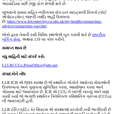
અઠવાડિયા પછી 2જી ડોઝ મેળવી શકે છે.
ખુલવાનો સમય સહિત નવીનતમ વૉક-ઇન સાઇટ્સની વિગતો (કોઈ
એપોઇન્ટમેન્ટ જરૂરી નથી) અહીં ઉપલબ્ધ
છે:
https://www.leicestercityccg.nhs.uk/my-health/coronavirus-
advice/coronavirus-vaccine/
લોકો દ્વારા તેમની રસી વિવિધ સ્થળોએ બુક કરાવી શકે છે
રાષ્ટ્રીય
બુકિંગ સેવા
, અથવા 119 પર કૉલ કરીને.
સમાપ્ત થાય છે
વધુ માહિતી માટે સંપર્ક કરો:
LLLRCCGs.PressOffice@nhs.net
સંપાદકોને નોંધ
LLR ICB એ NHS સંસ્થા છે જે સ્થાનિક લોકોને આરોગ્ય સેવાઓની
ઉપલબ્ધતા અને ગુણવત્તા સુનિશ્ચિત કરવા, આયોજન કરવા અને
ગોઠવવા માટે જવાબદાર છે.
ICB એ CCG ને બદલી નાખ્યું અને ઘણા
કાર્યો કર્યા જે અગાઉ સ્થાનિક ક્લિનિકલ કમિશનિંગ ગ્રુપ્સ (CCGs)
ની જવાબદારી હતી.
LLR ઈન્ટિગ્રેટેડ કેર સિસ્ટમ એ સંસ્થાઓ વચ્ચેની નવી ભાગીદારી છે