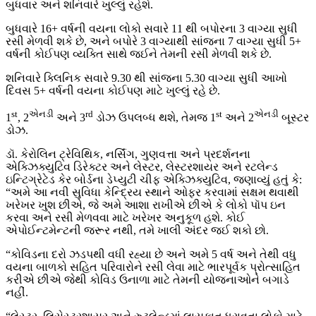
બુધવાર અને શનિવારે ખુલ્લું રહેશે.
બુધવારે 16+ વર્ષની વયના લોકો સવારે 11 થી બપોરના 3 વાગ્યા સુધી
રસી મેળવી શકે છે, અને બપોરે 3 વાગ્યાથી સાંજના 7 વાગ્યા સુધી 5+
વર્ષની કોઈપણ વ્યક્તિ સાથે જઈને તેમની રસી મેળવી શકે છે.
શનિવારે ક્લિનિક સવારે 9.30 થી સાંજના 5.30 વાગ્યા સુધી આખો
દિવસ 5+ વર્ષની વયના કોઈપણ માટે ખુલ્લું રહે છે.
st
એનડી
rd
st
એનડી
1
, 2
અને 3
ડોઝ ઉપલબ્ધ થશે, તેમજ 1
અને 2
બૂસ્ટર
ડોઝ.
ડૉ. કેરોલિન ટ્રેવિથિક, નર્સિંગ, ગુણવત્તા અને પ્રદર્શનના
એક્ઝિક્યુટિવ ડિરેક્ટર અને લેસ્ટર, લેસ્ટરશાયર અને રટલેન્ડ
ઇન્ટિગ્રેટેડ કેર બોર્ડના ડેપ્યુટી ચીફ એક્ઝિક્યુટિવ, જણાવ્યું હતું કે:
“અમે આ નવી સુવિધા કેન્દ્રિય સ્થાને ઓફર કરવામાં સક્ષમ થવાથી
ખરેખર ખુશ છીએ, જે અમે આશા રાખીએ છીએ કે લોકો પૉપ ઇન
કરવા અને રસી મેળવવા માટે ખરેખર અનુકૂળ હશે. કોઈ
એપોઈન્ટમેન્ટની જરૂર નથી, તમે ખાલી અંદર જઈ શકો છો.
“કોવિડના દરો ઝડપથી વધી રહ્યા છે અને અમે 5 વર્ષ અને તેથી વધુ
વયના બાળકો સહિત પરિવારોને રસી લેવા માટે ભારપૂર્વક પ્રોત્સાહિત
કરીએ છીએ જેથી કોવિડ ઉનાળા માટે તેમની યોજનાઓને બગાડે
નહીં.