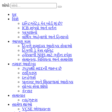
વપરાશકર્તાઓ
શોધો
માટે,
અમે
ઘર
તેઓ
વિશે
આપેલી
ઇન્ટિગ્રેટેડ કેર બોર્ડ શું છે?
વ્યક્તિગત
ICB મૂલ્યો અને વર્તન
માહિતીને
પ્રકાશનો
તેમની
વાર્ષિક અહેવાલો અને હિસાબો
વપરાશકર્તા
આપણુ કામ
પ્રોફાઇલમાં
હિંકલે સમુદાય આરોગ્ય સેવાઓ
પણ
હિંકલી ડે કેસ યુનિટ
સંગ્રહિત
હરિયાળી NHS માટે ગ્રીન સ્પેસ
કરીએ
સમાનતા, વિવિધતા અને સમાવેશ
છીએ.
તમારું આરોગ્ય
બધા
ઝડપથી મદદની જરૂર છે
વપરાશકર્તાઓ
રસીકરણ
કોઈપણ
ઇન્હેલર્સ
સમયે
પાનખર અને શિયાળામાં આરોગ્ય
તેમની
યોગ્ય સેવા શોધો
વ્યક્તિગત
કેન્સર
માહિતી
સમાચાર
જોઈ,
ન્યૂઝરૂમ
સંપાદિત
સામેલ થાઓ
અથવા
VCSE એલાયન્સ
કાઢી