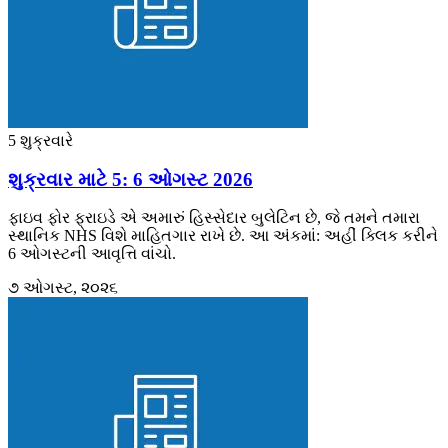
5 શુક્રવારે
શુક્રવાર માટે 5: 6 ઓગસ્ટ 2026
ફાઇવ ફોર ફ્રાઇડે એ અમારું હિસ્સેદાર બુલેટિન છે, જે તમને તમારા
સ્થાનિક NHS વિશે માહિતગાર રાખે છે. આ અંકમાં: અહીં ક્લિક કરીને
6 ઓગસ્ટની આવૃત્તિ વાંચો.
૭ ઓગસ્ટ, ૨૦૨૬