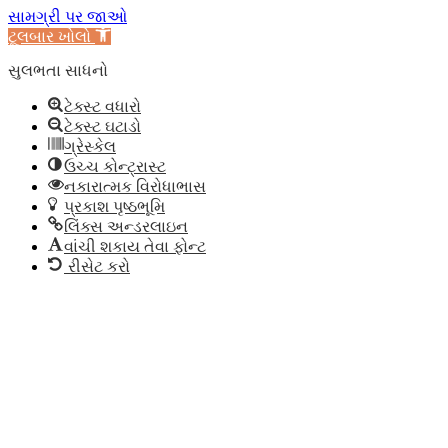
સામગ્રી પર જાઓ
ટૂલબાર ખોલો
સુલભતા સાધનો
ટેક્સ્ટ વધારો
ટેક્સ્ટ ઘટાડો
ગ્રેસ્કેલ
ઉચ્ચ કોન્ટ્રાસ્ટ
નકારાત્મક વિરોધાભાસ
પ્રકાશ પૃષ્ઠભૂમિ
લિંક્સ અન્ડરલાઇન
વાંચી શકાય તેવા ફોન્ટ
રીસેટ કરો
અમારી
વેબસાઇટ
(જો
કોઈ
હોય
તો)
પર
નોંધણી
કરાવનારા