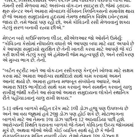
“લેસ્ટર, લિસેસ્ટરશાયર અને રુટલેન્ડમાં લાયકાત ધરાવતા લોકો માટે
તેમની રસી મેળવવા માટે અસંખ્ય વૉક-ઇન સાઇટ્સ છે, જેમાં ડ્રાઇવ-
થ્રુ સેન્ટર અને અમારા મોબાઇલ વેક્સિન ક્લિનિક્સનો સમાવેશ થાય
છે જે અમારા સમુદાયોના હૃદયમાં તેમજ સ્થાનિક વિશેષ ઇવેન્ટ્સમાં
જાય છે. તમે જ્યાં પણ રહો છો, અમે કોવિડની રસી મેળવવાનું શક્ય
તેટલું સરળ બનાવી રહ્યા છીએ.”
મેલ્ટન બરો કાઉન્સિલના લીડર, સીએલઆર જો ઓર્સને ઉમેર્યું:
“કોવિડના કેસોમાં નોંધાયેલ વધારો એ આપણા બધા માટે યાદ અપાવે છે
કે આપણા સમુદાયો સુરક્ષિત છે તેની ખાતરી કરવા માટે આપણે જે કંઈ
કરી શકીએ તેટલું કરવું એ હંમેશની જેમ મહત્વપૂર્ણ છે, અને રસીકરણ
એ મુખ્ય ભાગ છે. તેનો.
"બર્ટન સ્ટ્રીટ ખાતે આ વોક-ઇન રસીકરણ કેન્દ્રને ખોલવા માટે સક્ષમ
કરવા માટે અમારા આરોગ્ય સાથીદારો સાથે કામ કરવામાં અમને
આનંદ થયો છે. અમારા હાલના મજબૂત સંબંધોના આધારે, અમે
અમારા NHS ભાગીદારો સાથે કામ કરવાનું અને સમર્થન કરવાનું ચાલુ
રાખીશું જેથી કરીને આ સેવાઓ અમારા સમુદાયના લોકોને સ્થાનિક
રીતે પહોંચાડવાનું ચાલુ રાખી શકાય."
5-11 વર્ષના બાળકો સહિત દરેક માટે 1લી ડોઝ હજુ પણ ઉપલબ્ધ છે
અને આ વય જૂથમાં હવે 2જી ડોઝ પણ હોઈ શકે છે. મોટાભાગના
બાળકો માટે આ તેમના 1લા ડોઝ પછીના 12 અઠવાડિયા પછી હશે.
આરોગ્યની સ્થિતિ ધરાવતા બાળકો જે તેમને કોવિડના ઉચ્ચ જોખમમાં
મૂકે છે, અથવા જેઓ એવી કોઈ વ્યક્તિ સાથે રહે છે કે જેની
રોગપ્રતિકારક શક્તિ નબળી હોય, તેઓ તેમના 1લા ડોઝના 8