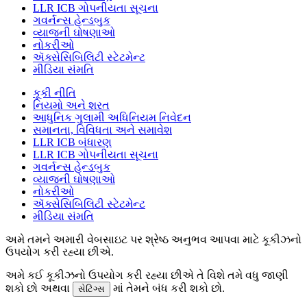
LLR ICB ગોપનીયતા સૂચના
ગવર્નન્સ હેન્ડબુક
વ્યાજની ઘોષણાઓ
નોકરીઓ
ઍક્સેસિબિલિટી સ્ટેટમેન્ટ
મીડિયા સંમતિ
કૂકી નીતિ
નિયમો અને શરત
આધુનિક ગુલામી અધિનિયમ નિવેદન
સમાનતા, વિવિધતા અને સમાવેશ
LLR ICB બંધારણ
LLR ICB ગોપનીયતા સૂચના
ગવર્નન્સ હેન્ડબુક
વ્યાજની ઘોષણાઓ
નોકરીઓ
ઍક્સેસિબિલિટી સ્ટેટમેન્ટ
મીડિયા સંમતિ
અમે તમને અમારી વેબસાઇટ પર શ્રેષ્ઠ અનુભવ આપવા માટે કૂકીઝનો
ઉપયોગ કરી રહ્યા છીએ.
અમે કઈ કૂકીઝનો ઉપયોગ કરી રહ્યા છીએ તે વિશે તમે વધુ જાણી
શકો છો અથવા
માં તેમને બંધ કરી શકો છો.
સેટિંગ્સ