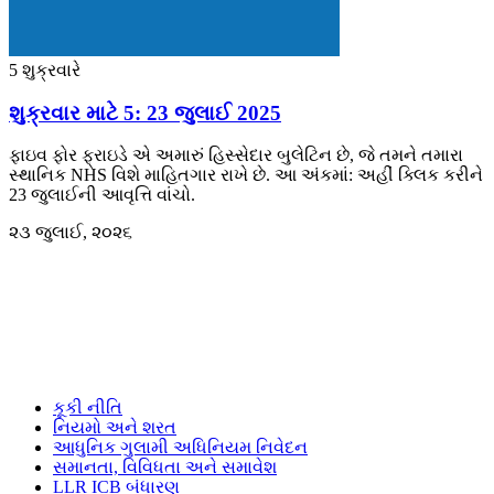
5 શુક્રવારે
શુક્રવાર માટે 5: 23 જુલાઈ 2025
ફાઇવ ફોર ફ્રાઇડે એ અમારું હિસ્સેદાર બુલેટિન છે, જે તમને તમારા
સ્થાનિક NHS વિશે માહિતગાર રાખે છે. આ અંકમાં: અહીં ક્લિક કરીને
23 જુલાઈની આવૃત્તિ વાંચો.
૨૩ જુલાઈ, ૨૦૨૬
કૂકી નીતિ
નિયમો અને શરત
આધુનિક ગુલામી અધિનિયમ નિવેદન
સમાનતા, વિવિધતા અને સમાવેશ
LLR ICB બંધારણ