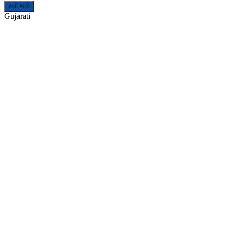
સ્વીકારો
Gujarati