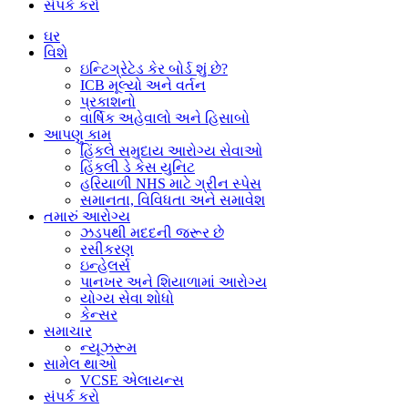
સંપર્ક કરો
શકે
છે
ઘર
(સિવાય
વિશે
કે
ઇન્ટિગ્રેટેડ કેર બોર્ડ શું છે?
તેઓ
ICB મૂલ્યો અને વર્તન
તેમના
પ્રકાશનો
વપરાશકર્તાનામને
વાર્ષિક અહેવાલો અને હિસાબો
બદલી
આપણુ કામ
શકતા
હિંકલે સમુદાય આરોગ્ય સેવાઓ
નથી).
હિંકલી ડે કેસ યુનિટ
વેબસાઈટ
હરિયાળી NHS માટે ગ્રીન સ્પેસ
એડમિનિસ્ટ્રેટર્સ
સમાનતા, વિવિધતા અને સમાવેશ
તે
તમારું આરોગ્ય
માહિતી
ઝડપથી મદદની જરૂર છે
જોઈ
રસીકરણ
અને
ઇન્હેલર્સ
એડિટ
પાનખર અને શિયાળામાં આરોગ્ય
પણ
યોગ્ય સેવા શોધો
કરી
કેન્સર
શકે
સમાચાર
છે.
ન્યૂઝરૂમ
સામેલ થાઓ
VCSE એલાયન્સ
સંપર્ક કરો