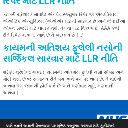
રિપેર માટે LLR નીતિ
કેટેગરી થ્રેશોલ્ડ માપદંડ એન્ડોવાસ્ક્યુલર રિપેર એ એબ્ડોમિનલ
એઓર્ટિક એન્યુરિઝમ (એએએ) માટેની સારવાર છે અને જે દર્દીઓ
ઓપન સર્જરી માટે લાયક નથી તેમના માટે વિકલ્પ છે. AAA કેવી
રીતે રિપેર કરવામાં આવે છે તે બદલાય છે […]
કાયમની અતિશય ફૂલેલી નસોની
સર્જિકલ સારવાર માટે LLR નીતિ
શ્રેણી થ્રેશોલ્ડ માપદંડ કાયમની અતિશય ફૂલેલી નસો સોજો અને
મોટી નસો છે જે સામાન્ય રીતે પગ અને પગ પર થાય છે. તે વાદળી
અથવા ઘેરા જાંબલી હોઈ શકે છે અને ઘણીવાર ગઠ્ઠો, મણકાની
અથવા […]
Urdu
Panjabi
Arabic
Romanian
અમે તમને અમારી વેબસાઇટ પર શ્રેષ્ઠ અનુભવ આપવા માટે કૂકીઝનો