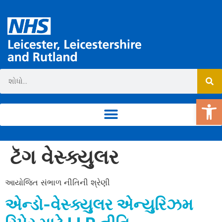
ટૂ
ટૅગ
વેસ્ક્યુલર
આયોજિત સંભાળ નીતિની શ્રેણી
એન્ડો-વેસ્ક્યુલર એન્યુરિઝમ