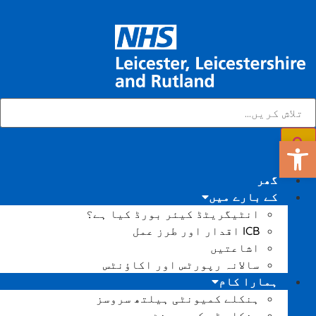
ٹول بار کھولیں۔
گھر
کے بارے میں
انٹیگریٹڈ کیئر بورڈ کیا ہے؟
ICB اقدار اور طرز عمل
اشاعتیں
سالانہ رپورٹس اور اکاؤنٹس
ہمارا کام
ہنکلے کمیونٹی ہیلتھ سروسز
ہنکلے ڈے کیس یونٹ