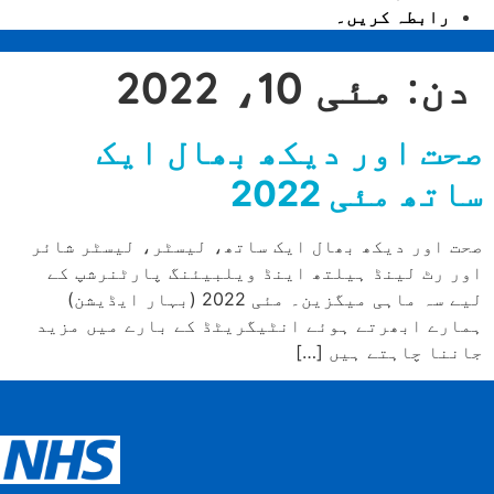
رابطہ کریں۔
دن:
مئی 10، 2022
صحت اور دیکھ بھال ایک
ساتھ مئی 2022
صحت اور دیکھ بھال ایک ساتھ، لیسٹر، لیسٹر شائر
اور رٹ لینڈ ہیلتھ اینڈ ویلبیئنگ پارٹنرشپ کے
لیے سہ ماہی میگزین۔ مئی 2022 (بہار ایڈیشن)
ہمارے ابھرتے ہوئے انٹیگریٹڈ کے بارے میں مزید
جاننا چاہتے ہیں […]