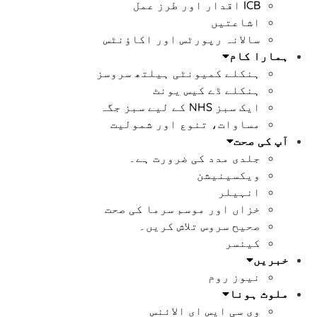
ICB اقدار اور طرز عمل
اشاعتیں
سالانہ رپورٹس اور اکاؤنٹس
ہمارا کام
ہنکلے کمیونٹی ہیلتھ سروسز
ہنکلے ڈے کیس یونٹ
ایک سبز NHS کے لیے سبز جگہ
مساوات، تنوع اور شمولیت
آپ کی صحت
جلدی مدد کی ضرورت ہے۔
ویکسینیشن
انہیلر
خزاں اور موسم سرما کی صحت
صحیح سروس تلاش کریں۔
کینسر
خبریں
نیوز روم
ملوث ہونا
وی سی ایس ای الائنس