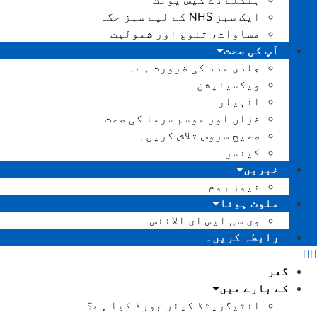
ایک سبز NHS کے لیے سبز جگہ
مساوات، تنوع اور شمولیت
آپ کی صحت
جلدی مدد کی ضرورت ہے۔
ویکسینیشن
انہیلر
خزاں اور موسم سرما کی صحت
صحیح سروس تلاش کریں۔
کینسر
خبریں
نیوز روم
ملوث ہونا
وی سی ایس ای الائنس
رابطہ کریں۔
گھر
کے بارے میں
انٹیگریٹڈ کیئر بورڈ کیا ہے؟