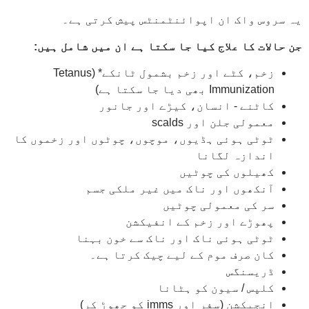
یہ سروس واک ان اپوائنٹمنٹس پیش کرتی ہے۔
جن حالات کا علاج کیا جا سکتا ہے ان میں شامل ہیں:
زخم، کٹے اور زخم بشمول ٹانکے* (Tetanus
Immunization بھی دیا جا سکتا ہے)
کاٹنے - انسان، کیڑے اور جانور
معمولی جلن اور scalds
ٹوٹی ہوئی ہڈیوں، موچوں، چوٹوں اور زخموں کا
اندازہ لگانا
کھیلوں کی چوٹیں
آنکھوں اور ناک میں غیر ملکی جسم
سر کی معمولی چوٹیں
پھوڑے اور زخم کے انفیکشن
ٹوٹی ہوئی ناک اور ناک سے خون بہنا
کان صرف موم کے لیے چیک کرتا ہے۔
ڈریسنگس
کلپس / سیون کو ہٹانا
انجیکشن (سفر اور imms کو چھوڑ کر)