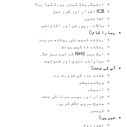
انٹیگریٹڈ کیئر بورڈ کیا ہے؟
ICB اقدار اور طرز عمل
اشاعتیں
سالانہ رپورٹس اور اکاؤنٹس
ہمارا کام
ہنکلے کمیونٹی ہیلتھ سروسز
ہنکلے ڈے کیس یونٹ
ایک سبز NHS کے لیے سبز جگہ
مساوات، تنوع اور شمولیت
آپ کی صحت
جلدی مدد کی ضرورت ہے۔
ویکسینیشن
انہیلر
خزاں اور موسم سرما کی صحت
صحیح سروس تلاش کریں۔
کینسر
خبریں
نیوز روم