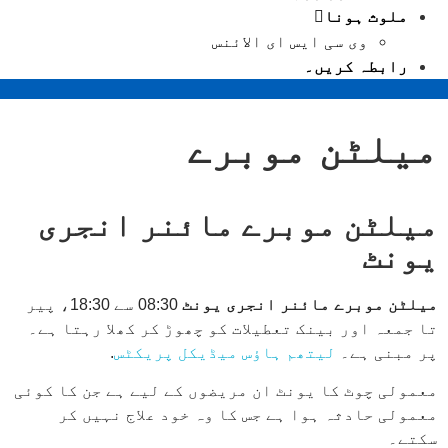
ملوث ہونا
وی سی ایس ای الائنس
رابطہ کریں۔
میلٹن موبرے
میلٹن موبرے مائنر انجری
یونٹ
میلٹن
موبرے مائنر انجری یونٹ
08:30 سے 18:30، پیر
تا جمعہ اور بینک تعطیلات کو چھوڑ کر کھلا رہتا ہے۔
پر مبنی ہے۔
لیتھم ہاؤس میڈیکل پریکٹس
.
معمولی چوٹ کا یونٹ ان مریضوں کے لیے ہے جن کا کوئی
معمولی حادثہ ہوا ہے جس کا وہ خود علاج نہیں کر
سکتے۔