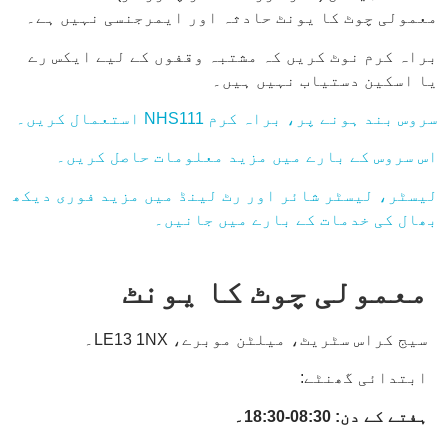
معمولی چوٹ کا یونٹ حادثہ اور ایمرجنسی نہیں ہے۔
براہ کرم نوٹ کریں کہ مشتبہ وقفوں کے لیے ایکس رے
یا اسکین دستیاب نہیں ہیں۔
سروس بند ہونے پر، براہ کرم NHS111 استعمال کریں۔
اس سروس کے بارے میں مزید معلومات حاصل کریں۔
لیسٹر، لیسٹر شائر اور رٹ لینڈ میں مزید فوری دیکھ
بھال کی خدمات کے بارے میں جانیں۔
معمولی چوٹ کا یونٹ
سیج کراس سٹریٹ، میلٹن موبرے، LE13 1NX۔
ابتدائی گھنٹے:
ہفتے کے دن: 08:30-18:30۔