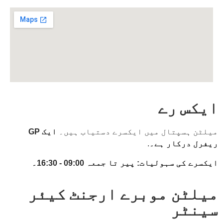
ایکس رے
میلٹن ہسپتال میں ایکسرے دستیاب ہیں۔
ایک GP
ریفرل درکار ہے۔
.
ایکسرے کی سہولیات: پیر تا جمعہ 09:00 - 16:30۔
میلٹن موبرے ارجنٹ کیئر
سینٹر