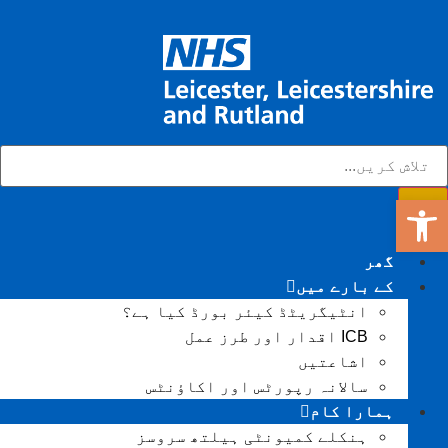
ٹول بار کھولیں۔
گھر
کے بارے میں
انٹیگریٹڈ کیئر بورڈ کیا ہے؟
ICB اقدار اور طرز عمل
اشاعتیں
سالانہ رپورٹس اور اکاؤنٹس
ہمارا کام
ہنکلے کمیونٹی ہیلتھ سروسز