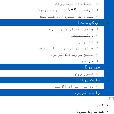
ہنکلے ڈے کیس یونٹ
ایک سبز NHS کے لیے سبز جگہ
مساوات، تنوع اور شمولیت
آپ کی صحت
جلدی مدد کی ضرورت ہے۔
ویکسینیشن
انہیلر
خزاں اور موسم سرما کی صحت
صحیح سروس تلاش کریں۔
کینسر
خبریں
نیوز روم
ملوث ہونا
وی سی ایس ای الائنس
رابطہ کریں۔
گھر
کے بارے میں