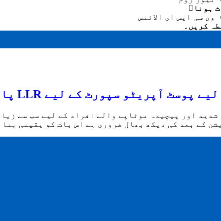
ث ہونا
وی سی ایس ای الائنس
طہ کریں۔
وسٹ آپریٹو سپورٹ کے لیے LLR پالیسی
شدید اور پیچیدہ موٹاپے والے افراد کے لیے سب سے زیاد
شن کے بعد کی دیکھ بھال ضروری ہے اس بات کو یقینی بنان