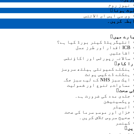
نیوز روم
وث ہونا
وی سی ایس ای الائنس
بطہ کریں۔
ارے میں
انٹیگریٹڈ کیئر بورڈ کیا ہے؟
ICB اقدار اور طرز عمل
اشاعتیں
سالانہ رپورٹس اور اکاؤنٹس
را کام
ہنکلے کمیونٹی ہیلتھ سروسز
ہنکلے ڈے کیس یونٹ
ایک سبز NHS کے لیے سبز جگہ
مساوات، تنوع اور شمولیت
ی صحت
جلدی مدد کی ضرورت ہے۔
ویکسینیشن
انہیلر
خزاں اور موسم سرما کی صحت
صحیح سروس تلاش کریں۔
کینسر
یں
نیوز روم