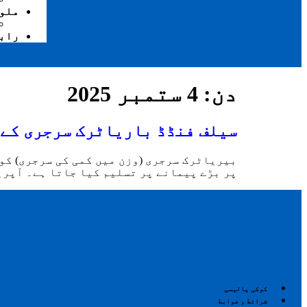
ملو
راب
دن:
4 ستمبر 2025
سیلف فنڈڈ باریاٹرک سرجری کے لیے پ
بیریاٹرک سرجری (وزن میں کمی کی سرجری) کو 
پر بڑے پیمانے پر تسلیم کیا جاتا ہے۔ آپری
کوکی پالیسی
شرائط و ضوابط