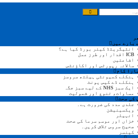
ر
 بارے میں
انٹیگریٹڈ کیئر بورڈ کیا ہے؟
ICB اقدار اور طرز عمل
اشاعتیں
سالانہ رپورٹس اور اکاؤنٹس
ارا کام
ہنکلے کمیونٹی ہیلتھ سروسز
ہنکلے ڈے کیس یونٹ
ایک سبز NHS کے لیے سبز جگہ
مساوات، تنوع اور شمولیت
 کی صحت
جلدی مدد کی ضرورت ہے۔
ویکسینیشن
انہیلر
خزاں اور موسم سرما کی صحت
صحیح سروس تلاش کریں۔
کینسر
ریں