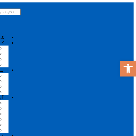
گھ
کے
ٹول بار کھولیں۔
ہم
آپ
خب