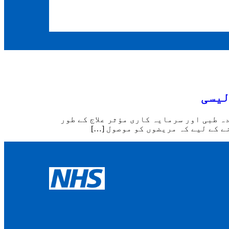
ہ طبی اور سرمایہ کاری مؤثر علاج کے طور
ے کے لیے کہ مریضوں کو موصول […]