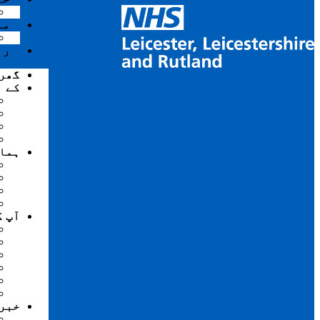
مل
را
گھر
کے ب
ہما
آپ ک
خبر