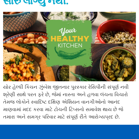
સારું લાગ્યું નથી.
યોર હેલ્ધી કિચન ઝુંબેશ જીતનાર પુરસ્કાર રેસિપીની સંપૂર્ણ નવી
શ્રેણી સાથે પરત ફરે છે, જેમાં નાસ્તા અને હળવા લંચના વિચારો
તેમજ લોકોને સ્વાદિષ્ટ દક્ષિણ એશિયન વાનગીઓનો આનંદ
માણવામાં મદદ કરવા માટે ટોચની ટિપ્સનો સમાવેશ થાય છે જે
તમારા અને સમગ્ર પરિવાર માટે સંપૂર્ણ રીતે આરોગ્યપ્રદ છે.
Urdu
Panjabi