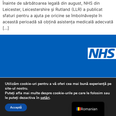
Înainte de sărbătoarea legală din august, NHS din
Leicester, Leicestershire și Rutland (LLR) a publicat
sfaturi pentru a ajuta pe oricine se îmbolnăvește în
această perioadă să obțină asistența medicală adecvată
[…]
Urdu
Panjabi
Gujarati
Arabic
Utilizăm cookie-uri pentru a vă oferi cea mai bună experiență pe
site-ul nostru.
Polish
Puteți afla mai multe despre cookie-urile pe care le folosim sau
le puteți dezactiva în
setări
.
English
Acceptă
Romanian