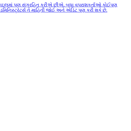
્રોફાઇલમાં પણ સંગ્રહિત કરીએ છીએ. બધા વપરાશકર્તાઓ કોઈપણ
િનિસ્ટ્રેટર્સ તે માહિતી જોઈ અને એડિટ પણ કરી શકે છે.