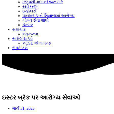
ઝડપથી મદદની જરૂર છે
રસીકરણ
ઇન્હેલર્સ
પાનખર અને શિયાળામાં આરોગ્ય
યોગ્ય સેવા શોધો
કેન્સર
સમાચાર
ન્યૂઝરૂમ
સામેલ થાઓ
VCSE એલાયન્સ
સંપર્ક કરો
ઇસ્ટર બ્રેક પર આરોગ્ય સેવાઓ
માર્ચ 31, 2023