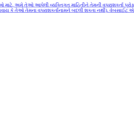
ાઓ માટે, અમે તેઓ આપેલી વ્યક્તિગત માહિતીને તેમની વપરાશકર્તા પ
િવાય કે તેઓ તેમના વપરાશકર્તાનામને બદલી શકતા નથી). વેબસાઈટ એડમ