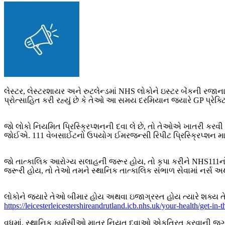
લેસ્ટર, લેસ્ટરશાયર અને રુટલેન્ડમાં NHS લોકોને ઇસ્ટર બેંકની રજાન
પ્રોત્સાહિત કરી રહ્યું છે કે તેઓ આ સમય દરમિયાન જ્યારે GP પ્રેક્ટ
જો લોકો નિયમિત પ્રિસ્ક્રિપ્શનની દવા લે છે, તો તેઓએ ખાતરી કરવી 
જોઈએ. 111 વેબસાઈટનો ઉપયોગ ઈમરજન્સી રિપીટ પ્રિસ્ક્રિપ્શન માર્
જો તાત્કાલિક આરોગ્ય સલાહની જરૂર હોય, તો કૃપા કરીને NHS111
જરૂરી હોય, તો તેઓ તમને સ્થાનિક તાત્કાલિક સંભાળ સેવામાં નર્સ અથ
લોકોને જ્યારે તેઓ બીમાર હોય અથવા ઇજાગ્રસ્ત હોય ત્યારે શક્ય 
https://leicesterleicestershireandrutland.icb.nhs.uk/your-health/get-in-
વધુમાં, સ્થાનિક ફાર્મસીઓ માત્ર નિયત દવાઓ એકત્રિત કરવાની જગ્