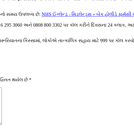
વાનો સમય ઉપલબ્ધ છે:
NHS ઈંગ્લેન્ડ - મિડલેન્ડ્સ » બેંક હોલીડે ફાર્
16 295 3060 અને 0808 800 3302 પર કૉલ કરીને દિવસના 24 કલાક, અઠવાડ
રિયાતના કિસ્સામાં, લોકોએ તાત્કાલિક સહાય માટે 999 પર કૉલ કર
ચિહ્નિત થયેલ છે
*