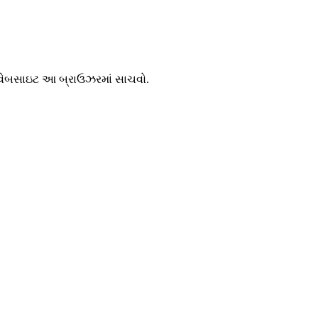
ને વેબસાઇટ આ બ્રાઉઝરમાં સાચવો.