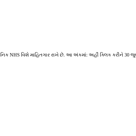
થાનિક NHS વિશે માહિતગાર રાખે છે. આ અંકમાં: અહીં ક્લિક કરીને 30 જુ