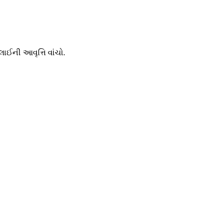
લાઈની આવૃત્તિ વાંચો.