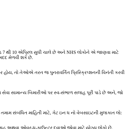
એન્ડ 7 થી 10 એપ્રિલ સુધી ચાલે છે અને NHS લોકોને એ જાણવા માટે
મદદ મેળવી શકે છે.
ૂર હોય, તો તેઓએ તરત જ પુનરાવર્તિત પ્રિસ્ક્રિપ્શનની વિનંતી કરવી
ેવા સામાન્ય બિમારીઓ પર સ્વ-સંભાળ સલાહ પૂરી પાડે છે અને, જો
મામ સંબંધિત માહિતી માટે, ગેટ ઇન ધ નો વેબસાઇટની મુલાકાત લો:
સલાહ અથવા ઓવર-ધ-કાઉન્ટર દવાઓ જોવા માટે યોગ્ય લોકો છે.