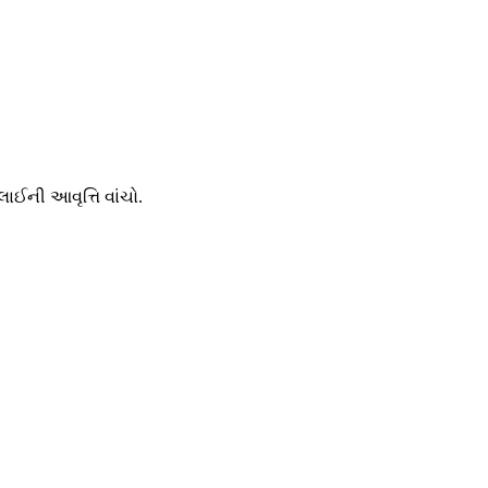
લાઈની આવૃત્તિ વાંચો.