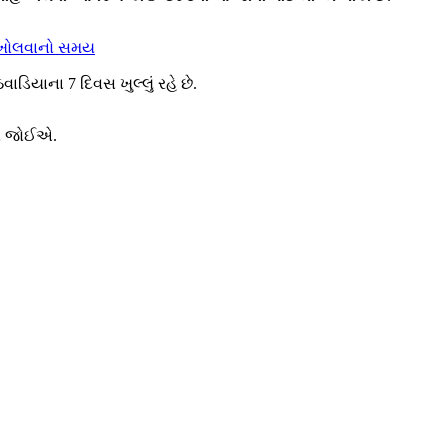
મસી ખોલવાનો સમય
િયાના 7 દિવસ ખુલ્લું રહે છે.
વો જોઈએ.