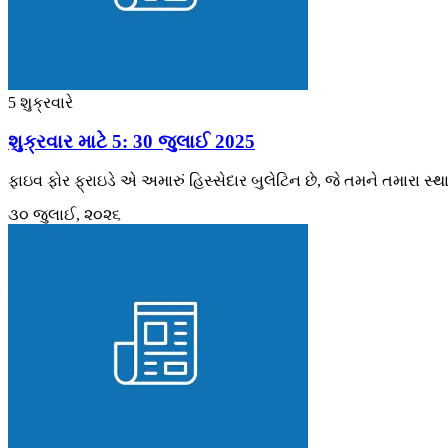
5 શુક્રવારે
શુક્રવાર માટે 5: 30 જુલાઈ 2025
ફાઇવ ફોર ફ્રાઇડે એ અમારું હિસ્સેદાર બુલેટિન છે, જે તમને તમારા સ્
૩૦ જુલાઈ, ૨૦૨૬