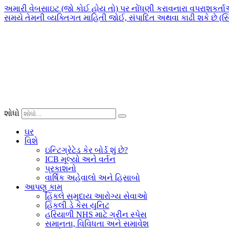
અમારી વેબસાઇટ (જો કોઈ હોય તો) પર નોંધણી કરાવનારા વપરાશકર્ત
સમયે તેમની વ્યક્તિગત માહિતી જોઈ, સંપાદિત અથવા કાઢી શકે છે (સ
શોધો
ઘર
વિશે
ઇન્ટિગ્રેટેડ કેર બોર્ડ શું છે?
ICB મૂલ્યો અને વર્તન
પ્રકાશનો
વાર્ષિક અહેવાલો અને હિસાબો
આપણુ કામ
હિંકલે સમુદાય આરોગ્ય સેવાઓ
હિંકલી ડે કેસ યુનિટ
હરિયાળી NHS માટે ગ્રીન સ્પેસ
સમાનતા, વિવિધતા અને સમાવેશ