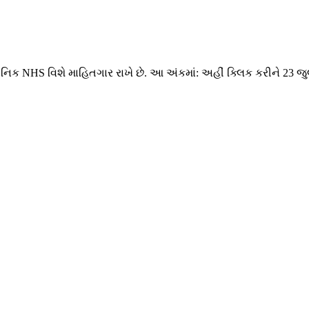
થાનિક NHS વિશે માહિતગાર રાખે છે. આ અંકમાં: અહીં ક્લિક કરીને 23 જુ