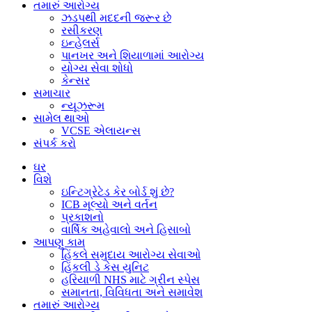
તમારું આરોગ્ય
ઝડપથી મદદની જરૂર છે
રસીકરણ
ઇન્હેલર્સ
પાનખર અને શિયાળામાં આરોગ્ય
યોગ્ય સેવા શોધો
કેન્સર
સમાચાર
ન્યૂઝરૂમ
સામેલ થાઓ
VCSE એલાયન્સ
સંપર્ક કરો
ઘર
વિશે
ઇન્ટિગ્રેટેડ કેર બોર્ડ શું છે?
ICB મૂલ્યો અને વર્તન
પ્રકાશનો
વાર્ષિક અહેવાલો અને હિસાબો
આપણુ કામ
હિંકલે સમુદાય આરોગ્ય સેવાઓ
હિંકલી ડે કેસ યુનિટ
હરિયાળી NHS માટે ગ્રીન સ્પેસ
સમાનતા, વિવિધતા અને સમાવેશ
તમારું આરોગ્ય