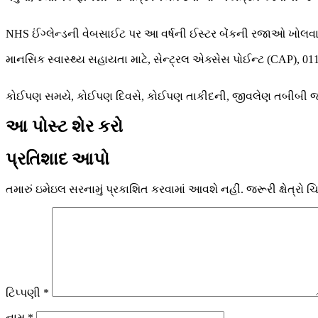
NHS ઈંગ્લેન્ડની વેબસાઈટ પર આ વર્ષની ઈસ્ટર બેંકની રજાઓ ખોલ
માનસિક સ્વાસ્થ્ય સહાયતા માટે, સેન્ટ્રલ એક્સેસ પોઈન્ટ (CAP), 01
કોઈપણ સમયે, કોઈપણ દિવસે, કોઈપણ તાકીદની, જીવલેણ તબીબી જરૂ
આ પોસ્ટ શેર કરો
પ્રતિશાદ આપો
તમારું ઇમેઇલ સરનામું પ્રકાશિત કરવામાં આવશે નહીં.
જરૂરી ક્ષેત્રો 
ટિપ્પણી
*
નામ
*