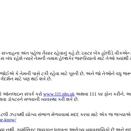
ા સપ્તાહના અંત પહેલા તૈયાર રહેવાનું કહે છે. ઇસ્ટર બેંક હોલીડે વીક
િસ બંધ રહેશે ત્યારે તેમની તમામ હેલ્થકેર જરૂરિયાતો માટે તેઓ ક્યાંથી 
જોઈએ કે તેમની પાસે ટકી રહેવા માટે પૂરતી છે, અને જો તેઓને વધુ જર
ગદર્શન માટે પણ થઈ શકે છે.
નો ઑનલાઇન સંપર્ક કરો
www.111.nhs.uk
અથવા 111 પર ફોન કરીને. આ સ
વા ડૉક્ટરને મળવાની વ્યવસ્થા કરી શકે છે.
તેટલી ઝડપથી યોગ્ય સંભાળ મેળવવામાં મદદ કરવા માટે એક જ જગ્યાએ ત
the-know/
યા નથી. ફાર્માસિસ્ટ લાયકાત ધરાવતા આરોગ્ય વ્યાવસાયિકો છે અને 