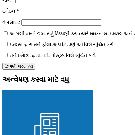
ઇમેઇલ
*
વેબસાઇટ
આગલી વખતે જ્યારે હું ટિપ્પણી કરું ત્યારે મારું નામ, ઇમેઇલ અ
ઇમેઇલ દ્વારા મને ફોલો-અપ ટિપ્પણીઓ વિશે સૂચિત કરો.
મને ઇમેઇલ દ્વારા નવી પોસ્ટ્સ વિશે સૂચિત કરો.
અન્વેષણ કરવા માટે વધુ