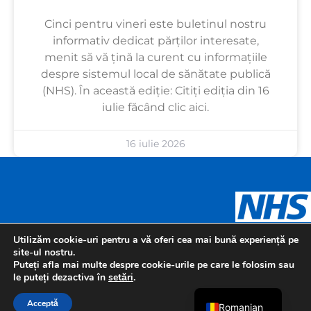
Cinci pentru vineri este buletinul nostru
informativ dedicat părților interesate,
menit să vă țină la curent cu informațiile
despre sistemul local de sănătate publică
(NHS). În această ediție: Citiți ediția din 16
iulie făcând clic aici.
16 iulie 2026
Urdu
Panjabi
Gujarati
Arabic
Utilizăm cookie-uri pentru a vă oferi cea mai bună experiență pe
site-ul nostru.
Polish
Puteți afla mai multe despre cookie-urile pe care le folosim sau
le puteți dezactiva în
setări
.
English
Acceptă
Romanian