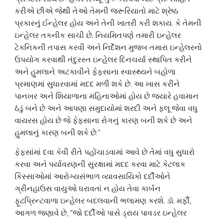
કરીએ છીએ જેથી તેઓ તેમની જરૂરિયાતો માટે શ્રેષ્ઠ
પ્રકારનું ઈન્હેલર હોય અને તેની ખાતરી કરી શકાય. કે તેમની
ઇન્હેલર તકનીક સાચી છે. નિયમિતપણે તમારી ઇન્હેલર
ટેકનિકની તપાસ કરવી અને નિર્દેશન મુજબ તમારા ઇન્હેલરનો
ઉપયોગ કરવાથી તંદુરસ્ત ઇન્હેલર દિનચર્યા સ્થાપિત કરીને
અને હુમલાને અટકાવીને ફેફસાના સ્વાસ્થ્યને બહોળા
પ્રમાણમાં સુધારવામાં મદદ મળી શકે છે. આ ખાસ કરીને
પાનખર અને શિયાળાના મહિનાઓમાં હોય છે જ્યારે હવામાન
ઠંડું બને છે અને આપણા સમુદાયોમાં શરદી અને ફ્લૂ જેવા વધુ
વાયરસ હોય છે જે ફેફસાના રોગનું કારણ બની શકે છે અને
હુમલાનું કારણ બની શકે છે.”
ફેફસાંમાં દવા કેવી રીતે પહોંચાડવામાં આવે છે તેમાં વધુ સુધારો
કરવા અને પર્યાવરણની સુરક્ષામાં મદદ કરવા માટે કેટલાક
કિસ્સાઓમાં આરોગ્યસંભાળ વ્યાવસાયિકો દર્દીઓને
ગ્રીનહાઉસ વાયુઓ ધરાવતાં ન હોય તેવા કાર્બન
ફૂટપ્રિન્ટવાળા ઇન્હેલર બદલવાની ભલામણ કરશે. ડૉ. મર્ફી,
આગળ જણાવે છે, “જો દર્દીઓ પાસે ડ્રાય પાવડર ઇન્હેલર