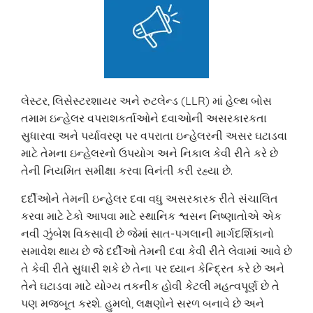
લેસ્ટર, લિસેસ્ટરશાયર અને રુટલેન્ડ (LLR) માં હેલ્થ બોસ
તમામ ઇન્હેલર વપરાશકર્તાઓને દવાઓની અસરકારકતા
સુધારવા અને પર્યાવરણ પર વપરાતા ઇન્હેલરની અસર ઘટાડવા
માટે તેમના ઇન્હેલરનો ઉપયોગ અને નિકાલ કેવી રીતે કરે છે
તેની નિયમિત સમીક્ષા કરવા વિનંતી કરી રહ્યા છે.
દર્દીઓને તેમની ઇન્હેલર દવા વધુ અસરકારક રીતે સંચાલિત
કરવા માટે ટેકો આપવા માટે સ્થાનિક શ્વસન નિષ્ણાતોએ એક
નવી ઝુંબેશ વિકસાવી છે જેમાં સાત-પગલાની માર્ગદર્શિકાનો
સમાવેશ થાય છે જે દર્દીઓ તેમની દવા કેવી રીતે લેવામાં આવે છે
તે કેવી રીતે સુધારી શકે છે તેના પર ધ્યાન કેન્દ્રિત કરે છે અને
તેને ઘટાડવા માટે યોગ્ય તકનીક હોવી કેટલી મહત્વપૂર્ણ છે તે
પણ મજબૂત કરશે. હુમલો, લક્ષણોને સરળ બનાવે છે અને