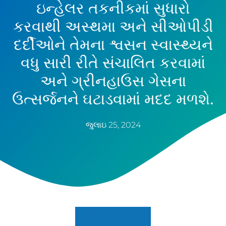
ઇન્હેલર તકનીકમાં સુધારો
કરવાથી અસ્થમા અને સીઓપીડી
દર્દીઓને તેમના શ્વસન સ્વાસ્થ્યને
વધુ સારી રીતે સંચાલિત કરવામાં
અને ગ્રીનહાઉસ ગેસના
ઉત્સર્જનને ઘટાડવામાં મદદ મળશે.
જુલાઇ 25, 2024