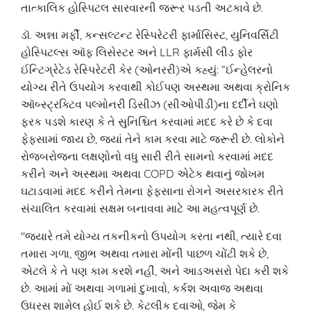
તાત્કાલિક હોસ્પિટલ સારવારની જરૂર પડતી અટકાવે છે.
ડૉ. અન્ના મર્ફી, કન્સલ્ટન્ટ રેસ્પિરેટરી ફાર્માસિસ્ટ, યુનિવર્સિટી
હોસ્પિટલ્સ ઑફ લિસેસ્ટર અને LLR ફાર્મસી લીડ ફોર
ઈન્ટિગ્રેટેડ રેસ્પિરેટરી કેર (ઓનરરી)એ કહ્યું: “ઈન્હેલરનો
યોગ્ય રીતે ઉપયોગ કરવાથી કોઈપણ અસ્થમા અથવા ક્રોનિક
ઑબ્સ્ટ્રક્ટિવ પલ્મોનરી ડિસીઝ (સીઓપીડી)ના દર્દીને ઘણો
ફરક પડશે કારણ કે તે સુનિશ્ચિત કરવામાં મદદ કરે છે કે દવા
ફેફસામાં જાય છે, જ્યાં તેને કામ કરવા માટે જરૂરી છે. લોકોને
રોજબરોજના લક્ષણોનો વધુ સારી રીતે સામનો કરવામાં મદદ
કરીને અને અસ્થમા અથવા COPD એટેક થવાનું જોખમ
ઘટાડવામાં મદદ કરીને તેમના ફેફસાના રોગને અસરકારક રીતે
સંચાલિત કરવામાં સક્ષમ બનાવવા માટે આ મહત્વપૂર્ણ છે.
"જ્યારે તમે યોગ્ય તકનીકનો ઉપયોગ કરતા નથી, ત્યારે દવા
તમારા ગળા, જીભ અથવા તમારા મોંની પાછળ ચોંટી શકે છે,
એટલે કે તે પણ કામ કરશે નહીં, અને આડઅસરો પેદા કરી શકે
છે. આમાં મોં અથવા ગળામાં દુખાવો, કર્કશ અવાજ અથવા
ઉધરસ શામેલ હોઈ શકે છે. કેટલીક દવાઓ, જેમ કે