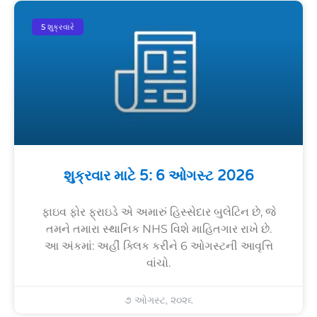
5 શુક્રવારે
શુક્રવાર માટે 5: 6 ઓગસ્ટ 2026
ફાઇવ ફોર ફ્રાઇડે એ અમારું હિસ્સેદાર બુલેટિન છે, જે
તમને તમારા સ્થાનિક NHS વિશે માહિતગાર રાખે છે.
આ અંકમાં: અહીં ક્લિક કરીને 6 ઓગસ્ટની આવૃત્તિ
વાંચો.
૭ ઓગસ્ટ, ૨૦૨૬