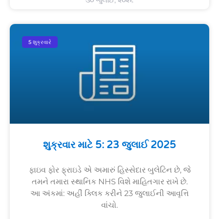
૩૦ જુલાઈ, ૨૦૨૬
5 શુક્રવારે
શુક્રવાર માટે 5: 23 જુલાઈ 2025
ફાઇવ ફોર ફ્રાઇડે એ અમારું હિસ્સેદાર બુલેટિન છે, જે
તમને તમારા સ્થાનિક NHS વિશે માહિતગાર રાખે છે.
આ અંકમાં: અહીં ક્લિક કરીને 23 જુલાઈની આવૃત્તિ
વાંચો.