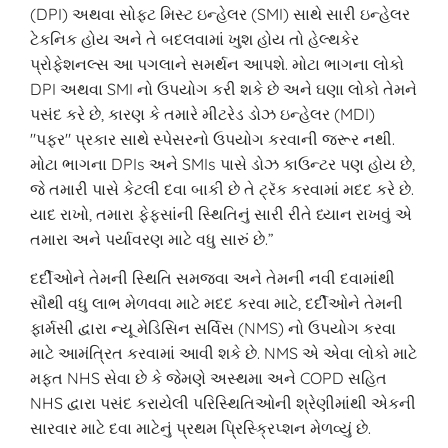
(DPI) અથવા સોફ્ટ મિસ્ટ ઇન્હેલર (SMI) સાથે સારી ઇન્હેલર
ટેકનિક હોય અને તે બદલવામાં ખુશ હોય તો હેલ્થકેર
પ્રોફેશનલ્સ આ પગલાને સમર્થન આપશે. મોટા ભાગના લોકો
DPI અથવા SMI નો ઉપયોગ કરી શકે છે અને ઘણા લોકો તેમને
પસંદ કરે છે, કારણ કે તમારે મીટરેડ ડોઝ ઇન્હેલર (MDI)
"પફર" પ્રકાર સાથે સ્પેસરનો ઉપયોગ કરવાની જરૂર નથી.
મોટા ભાગના DPIs અને SMIs પાસે ડોઝ કાઉન્ટર પણ હોય છે,
જે તમારી પાસે કેટલી દવા બાકી છે તે ટ્રૅક કરવામાં મદદ કરે છે.
યાદ રાખો, તમારા ફેફસાંની સ્થિતિનું સારી રીતે ધ્યાન રાખવું એ
તમારા અને પર્યાવરણ માટે વધુ સારું છે.”
દર્દીઓને તેમની સ્થિતિ સમજવા અને તેમની નવી દવામાંથી
સૌથી વધુ લાભ મેળવવા માટે મદદ કરવા માટે, દર્દીઓને તેમની
ફાર્મસી દ્વારા ન્યૂ મેડિસિન સર્વિસ (NMS) નો ઉપયોગ કરવા
માટે આમંત્રિત કરવામાં આવી શકે છે. NMS એ એવા લોકો માટે
મફત NHS સેવા છે કે જેમણે અસ્થમા અને COPD સહિત
NHS દ્વારા પસંદ કરાયેલી પરિસ્થિતિઓની શ્રેણીમાંથી એકની
સારવાર માટે દવા માટેનું પ્રથમ પ્રિસ્ક્રિપ્શન મેળવ્યું છે.