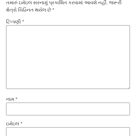
તમારું ઇમેઇલ સરનામું પ્રકાશિત કરવામાં આવશે નહીં.
જરૂરી
ક્ષેત્રો ચિહ્નિત થયેલ છે
*
ટિપ્પણી
*
નામ
*
ઇમેઇલ
*