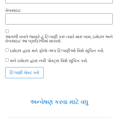
વેબસાઇટ
આગલી વખતે જ્યારે હું ટિપ્પણી કરું ત્યારે મારું નામ, ઇમેઇલ અને
વેબસાઇટ આ બ્રાઉઝરમાં સાચવો.
ઇમેઇલ દ્વારા મને ફોલો-અપ ટિપ્પણીઓ વિશે સૂચિત કરો.
મને ઇમેઇલ દ્વારા નવી પોસ્ટ્સ વિશે સૂચિત કરો.
અન્વેષણ કરવા માટે વધુ