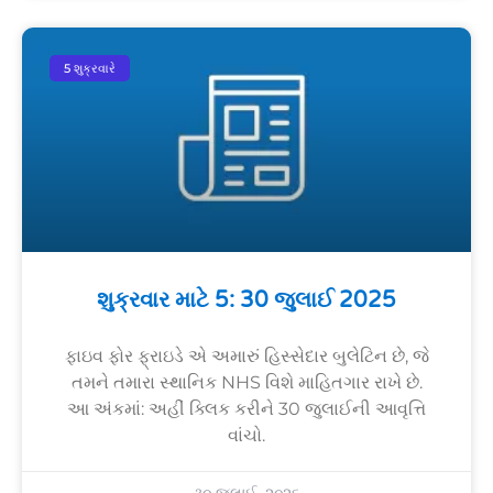
5 શુક્રવારે
શુક્રવાર માટે 5: 30 જુલાઈ 2025
ફાઇવ ફોર ફ્રાઇડે એ અમારું હિસ્સેદાર બુલેટિન છે, જે
તમને તમારા સ્થાનિક NHS વિશે માહિતગાર રાખે છે.
આ અંકમાં: અહીં ક્લિક કરીને 30 જુલાઈની આવૃત્તિ
વાંચો.