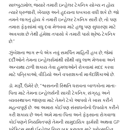
સાલ્બુટામોલ, જ્યારે તમારી ઇન્હેલર ટેકનિક યોગ્ય ન હોય
ત્યારે ધ્રુજારી, ખેંચાણ અને હૃદયના ધબકારા વધી શકે છે. જો
તમને લાગતું હોય કે તમારી ઇન્હેલર ટેકનિક સારી છે, તો પણ
તમારા ફેફસાંમાં વધુ દવા મેળવવા માટે હજુ પણ સુધારણા માટે
અવકાશ છે તેથી હંમેશા તપાસો કે તમારી પાસે શ્રેષ્ઠ ટેકનિક
છે.”
ઝુંબેશના ભાગ રૂપે એક નવું સમર્પિત માહિતી હબ છે, જેમાં
દર્દીઓને તેમના ઇન્હેલર્સમાંથી સૌથી વધુ લાભ મેળવવા અને
અન્યથા ટાળી શકાય તેવા હુમલાઓને રોકવામાં મદદ કરવા
માટે પત્રિકાઓ, વીડિયો અને વપરાશકર્તા માર્ગદર્શિકાઓ છે.
ડૉ. મર્ફી, ઉમેરે છે, “શ્વસનની સ્થિતિ ધરાવતા બાળકોના માતા-
પિતા માટે તેમના ઇન્હેલર્સની સાચી ટેકનિક, સંગ્રહ અને
વ્યવસ્થાપન જાણવા માટે તેમને ટેકો આપવો તે ખાસ કરીને
મહત્વપૂર્ણ છે. આ અમારા કોઈપણ સંસાધનોનો ઉપયોગ કરીને
કરી શકાય છે અને અમે માતા-પિતા અને ફેફસાના રોગવાળા
કોઈપણને નિયમિતપણે તેમની સામુદાયિક ફાર્મસી અથવા GP
પ્રેક્ટિસ સાથે ઈન્હેલર રિવ્યૂ બુક કરાવવા માટે પ્રોત્સાહિત