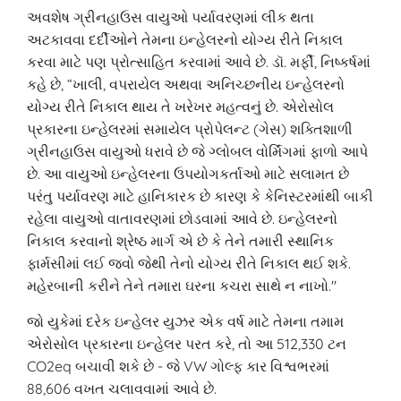
અવશેષ ગ્રીનહાઉસ વાયુઓ પર્યાવરણમાં લીક થતા
અટકાવવા દર્દીઓને તેમના ઇન્હેલરનો યોગ્ય રીતે નિકાલ
કરવા માટે પણ પ્રોત્સાહિત કરવામાં આવે છે. ડૉ. મર્ફી, નિષ્કર્ષમાં
કહે છે, “ખાલી, વપરાયેલ અથવા અનિચ્છનીય ઇન્હેલરનો
યોગ્ય રીતે નિકાલ થાય તે ખરેખર મહત્વનું છે. એરોસોલ
પ્રકારના ઇન્હેલરમાં સમાયેલ પ્રોપેલન્ટ (ગેસ) શક્તિશાળી
ગ્રીનહાઉસ વાયુઓ ધરાવે છે જે ગ્લોબલ વોર્મિંગમાં ફાળો આપે
છે. આ વાયુઓ ઇન્હેલરના ઉપયોગકર્તાઓ માટે સલામત છે
પરંતુ પર્યાવરણ માટે હાનિકારક છે કારણ કે કેનિસ્ટરમાંથી બાકી
રહેલા વાયુઓ વાતાવરણમાં છોડવામાં આવે છે. ઇન્હેલરનો
નિકાલ કરવાનો શ્રેષ્ઠ માર્ગ એ છે કે તેને તમારી સ્થાનિક
ફાર્મસીમાં લઈ જવો જેથી તેનો યોગ્ય રીતે નિકાલ થઈ શકે.
મહેરબાની કરીને તેને તમારા ઘરના કચરા સાથે ન નાખો."
જો યુકેમાં દરેક ઇન્હેલર યુઝર એક વર્ષ માટે તેમના તમામ
એરોસોલ પ્રકારના ઇન્હેલર પરત કરે, તો આ 512,330 ટન
CO2eq બચાવી શકે છે - જે VW ગોલ્ફ કાર વિશ્વભરમાં
88,606 વખત ચલાવવામાં આવે છે.