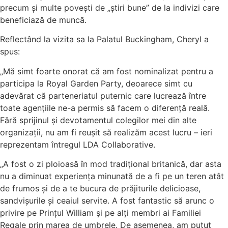
precum și multe povești de „știri bune” de la indivizi care
beneficiază de muncă.
Reflectând la vizita sa la Palatul Buckingham, Cheryl a
spus:
„Mă simt foarte onorat că am fost nominalizat pentru a
participa la Royal Garden Party, deoarece simt cu
adevărat că parteneriatul puternic care lucrează între
toate agențiile ne-a permis să facem o diferență reală.
Fără sprijinul și devotamentul colegilor mei din alte
organizații, nu am fi reușit să realizăm acest lucru – ieri
reprezentam întregul LDA Collaborative.
„A fost o zi ploioasă în mod tradițional britanică, dar asta
nu a diminuat experiența minunată de a fi pe un teren atât
de frumos și de a te bucura de prăjiturile delicioase,
sandvișurile și ceaiul servite. A fost fantastic să arunc o
privire pe Prințul William și pe alți membri ai Familiei
Regale prin marea de umbrele. De asemenea, am putut