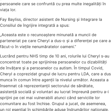
persoanele care se confruntă cu prea multe inegalități în
viața lor.
Fay Bayliss, director asistent de Nursing și Integrare la
Consiliul de îngrijire integrată a spus:
„Aceasta este o recunoaștere minunată a muncii de
parteneriat pe care Cheryl a dus-o și a diferenței pe care a
făcut-o în viețile nenumăratelor oameni.”
Lucrând pentru NHS timp de 10 ani, rolurile lui Cheryl s-au
concentrat toate pe sprijinirea persoanelor cu dizabilități
de învățare și a persoanelor cu autism. În timpul Covid,
Cheryl a coprezidat grupul de lucru pentru LDA, care a dus
munca în comun între agenții la nivelul următor. Aceasta a
însemnat că reprezentanții sectorului de sănătate,
asistență socială și voluntari au lucrat împreună pentru a-i
sprijini pe cei mai vulnerabili atunci când serviciile lor
comunitare au fost închise. Grupul a jucat, de asemenea,
un rol esențial în schimbările aduse îndrumărilor naționale,