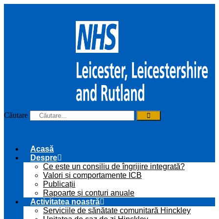
Sari
la
conținut
Căutare
Acasă
Despre
Ce este un consiliu de îngrijire integrată?
Valori și comportamente ICB
Publicații
Rapoarte și conturi anuale
Activitatea noastră
Serviciile de sănătate comunitară Hinckley