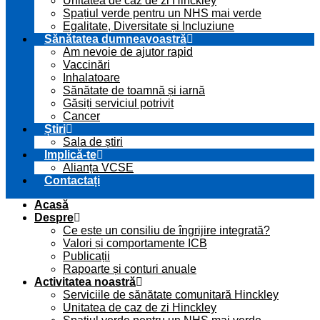
Unitatea de caz de zi Hinckley
Spațiul verde pentru un NHS mai verde
Egalitate, Diversitate și Incluziune
Sănătatea dumneavoastră
Am nevoie de ajutor rapid
Vaccinări
Inhalatoare
Sănătate de toamnă și iarnă
Găsiți serviciul potrivit
Cancer
Știri
Sala de știri
Implică-te
Alianța VCSE
Contactați
Acasă
Despre
Ce este un consiliu de îngrijire integrată?
Valori și comportamente ICB
Publicații
Rapoarte și conturi anuale
Activitatea noastră
Serviciile de sănătate comunitară Hinckley
Unitatea de caz de zi Hinckley