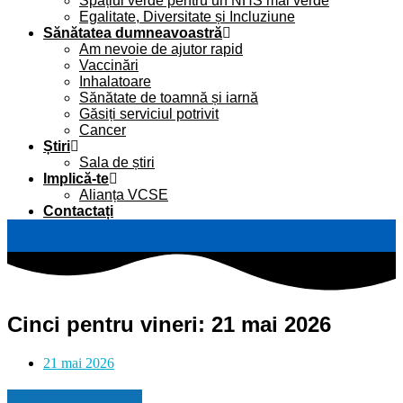
Spațiul verde pentru un NHS mai verde
Egalitate, Diversitate și Incluziune
Sănătatea dumneavoastră
Am nevoie de ajutor rapid
Vaccinări
Inhalatoare
Sănătate de toamnă și iarnă
Găsiți serviciul potrivit
Cancer
Știri
Sala de știri
Implică-te
Alianța VCSE
Contactați
Cinci pentru vineri: 21 mai 2026
21 mai 2026