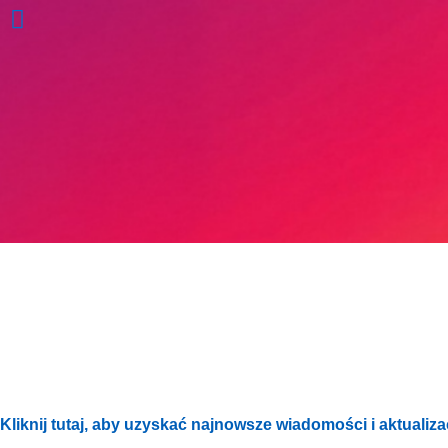
Szczepionka przeciwko
meningokokom grupy B
Najnowsze wiadomości i aktu
LLR
Nowa, ograniczona czasowo oferta szczepień przec
Kliknij tutaj, aby uzyskać najnowsze wiadomości i aktualiza
meningokokom grupy B jest dostępna tego lata dla w