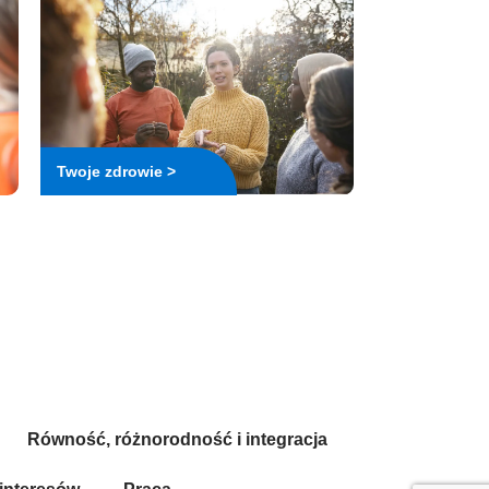
Twoje zdrowie >
Urdu
Panjabi
Gujarati
Arabic
Równość, różnorodność i integracja
Romanian