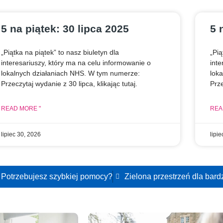
roku życia,
ub po raz
łcenia
5 na piątek: 30 lipca 2025
5 
„Piątka na piątek” to nasz biuletyn dla
„Pią
interesariuszy, który ma na celu informowanie o
inte
lokalnych działaniach NHS. W tym numerze:
lok
Przeczytaj wydanie z 30 lipca, klikając tutaj.
Prze
READ MORE "
REA
lipiec 30, 2026
lipi
Potrzebujesz szybkiej pomocy?
Zielona przestrzeń dla bard