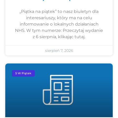
„Piątka na piątek” to nasz biuletyn dla
interesariuszy, który ma na celu
informowanie o lokalnych działaniach
NHS. W tym numerze: Przeczytaj wydanie
z 6 sierpnia, klikając tutaj.
sierpień 7, 2026
5 W Piątek