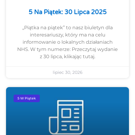
5 Na Piątek: 30 Lipca 2025
„Piątka na piątek” to nasz biuletyn dla
interesariuszy, który ma na celu
informowanie o lokalnych działaniach
NHS. W tym numerze: Przeczytaj wydanie
z 30 lipca, klikając tutaj.
lipiec 30, 2026
5 W Piątek