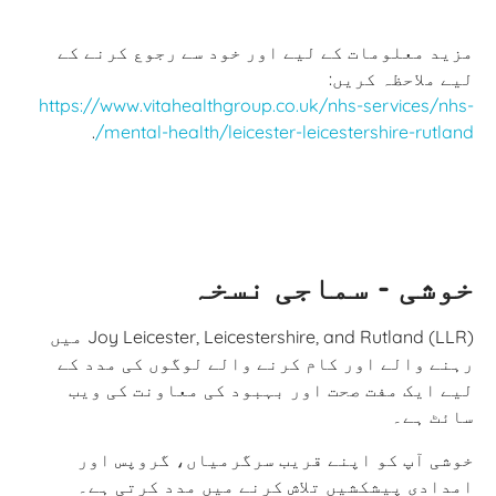
مزید معلومات کے لیے اور خود سے رجوع کرنے کے
لیے ملاحظہ کریں:
https://www.vitahealthgroup.co.uk/nhs-services/nhs-
.
mental-health/leicester-leicestershire-rutland/
خوشی - سماجی نسخہ
Joy Leicester, Leicestershire, and Rutland (LLR) میں
رہنے والے اور کام کرنے والے لوگوں کی مدد کے
لیے ایک مفت صحت اور بہبود کی معاونت کی ویب
سائٹ ہے۔
خوشی آپ کو اپنے قریب سرگرمیاں، گروپس اور
امدادی پیشکشیں تلاش کرنے میں مدد کرتی ہے۔