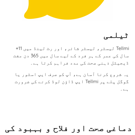
ٹیلمی
Tellmi لیسٹر، لیسٹر شائر، اور رٹ لینڈ میں 11+
سال کی عمر کے ہر فرد کے لیے سال میں 365 دن مفت
ڈیجیٹل ذہنی صحت کی مدد فراہم کرتا ہے۔
یہ شروع کرنا آسان ہے، آپ کو صرف ایپ اسٹور یا
گوگل پلے پر Tellmi ایپ ڈاؤن لوڈ کرنے کی ضرورت
ہے۔
دماغی صحت اور فلاح و بہبود کی