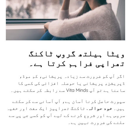
ویٹا ہیلتھ گروپ ٹاکنگ
تھراپی فراہم کرتا ہے۔
اگر آپ کو ضرورت سے زیادہ پریشانی، کم موڈ،
ڈپریشن، پریشانی یا حوصلہ افزائی کی کمی کا
سامنا ہے تو آپ Vita Minds سے رابطہ کر سکتے ہیں۔
سپورٹ حاصل کرنا آسان ہے، آپ آسانی سے کر سکتے
ہیں۔
خود حوالہ.
ٹاکنگ تھراپیز ایک مفت اور خفیہ
سروس ہے اور شروع کرنے کے لیے آپ کو کسی جی پی سے
ملنے کی ضرورت نہیں ہے۔