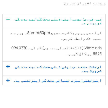
بہت سے اختیارات ہیں:
غیر فوری: مجھے اپنی ذہنی صحت کے لیے مدد کی
ضرورت ہے۔
اپنے جی پی پریکٹس سے صبح 8am-6:30pm، پیر سے
جمعہ تک رابطہ کریں۔
VitaMinds (ٹاکنگ تھراپی سروس) کے لیے 0330 094
5595 پر کال کریں۔
ارجنٹ: مجھے اب اپنی ذہنی صحت کے لیے مدد کی
ضرورت ہے۔
ایمرجنسی: میری جسمانی صحت کی ایمرجنسی ہے۔