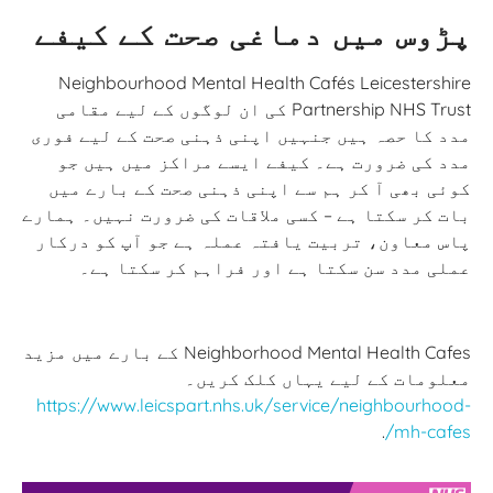
پڑوس میں دماغی صحت کے کیفے
Neighbourhood Mental Health Cafés Leicestershire
Partnership NHS Trust کی ان لوگوں کے لیے مقامی
مدد کا حصہ ہیں جنہیں اپنی ذہنی صحت کے لیے فوری
مدد کی ضرورت ہے۔ کیفے ایسے مراکز میں ہیں جو
کوئی بھی آ کر ہم سے اپنی ذہنی صحت کے بارے میں
بات کر سکتا ہے – کسی ملاقات کی ضرورت نہیں۔ ہمارے
پاس معاون، تربیت یافتہ عملہ ہے جو آپ کو درکار
عملی مدد سن سکتا ہے اور فراہم کر سکتا ہے۔
Neighborhood Mental Health Cafes کے بارے میں مزید
معلومات کے لیے یہاں کلک کریں۔
https://www.leicspart.nhs.uk/service/neighbourhood-
.
mh-cafes/