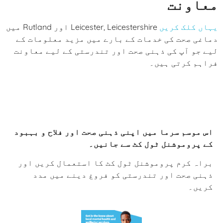
معاونت
یہاں کلک کریں
Leicester, Leicestershire اور Rutland میں
دماغی صحت کی خدمات کے بارے میں مزید معلومات کے
لیے جو آپ کی ذہنی صحت اور تندرستی کے لیے معاونت
فراہم کرتی ہیں۔
اس موسم سرما میں اپنی ذہنی صحت اور فلاح و بہبود
کے پروموشنل ٹول کٹ سے جانیں۔
براہ کرم پروموشنل ٹول کٹ کا استعمال کریں اور
ذہنی صحت اور تندرستی کو فروغ دینے میں مدد
کریں۔