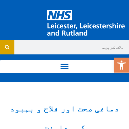
ٹول بار کھولیں۔
دماغی صحت اور فلاح و بہبود
کی معاونت