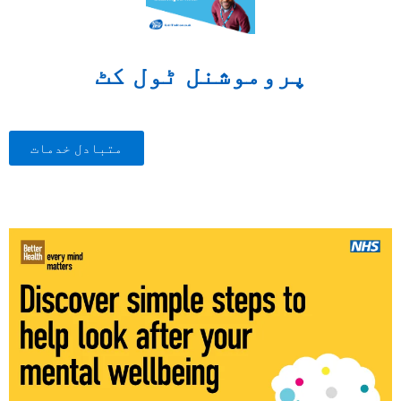
پروموشنل ٹول کٹ
متبادل خدمات