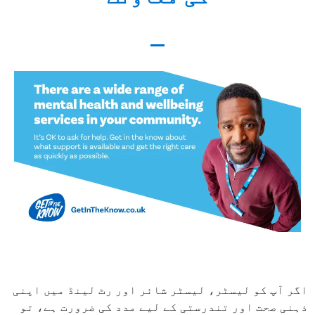
اگر آپ کو لیسٹر، لیسٹر شائر اور رٹ لینڈ میں اپنی
ذہنی صحت اور تندرستی کے لیے مدد کی ضرورت ہے، تو