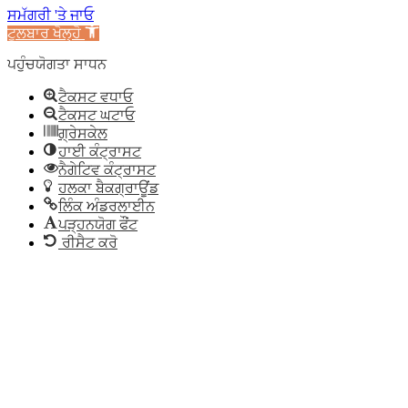
ਸਮੱਗਰੀ 'ਤੇ ਜਾਓ
ਟੂਲਬਾਰ ਖੋਲ੍ਹੋ
ਪਹੁੰਚਯੋਗਤਾ ਸਾਧਨ
ਟੈਕਸਟ ਵਧਾਓ
ਟੈਕਸਟ ਘਟਾਓ
ਗ੍ਰੇਸਕੇਲ
ਹਾਈ ਕੰਟ੍ਰਾਸਟ
ਨੈਗੇਟਿਵ ਕੰਟ੍ਰਾਸਟ
ਹਲਕਾ ਬੈਕਗ੍ਰਾਊਂਡ
ਲਿੰਕ ਅੰਡਰਲਾਈਨ
ਪੜ੍ਹਨਯੋਗ ਫੌਂਟ
ਰੀਸੈਟ ਕਰੋ