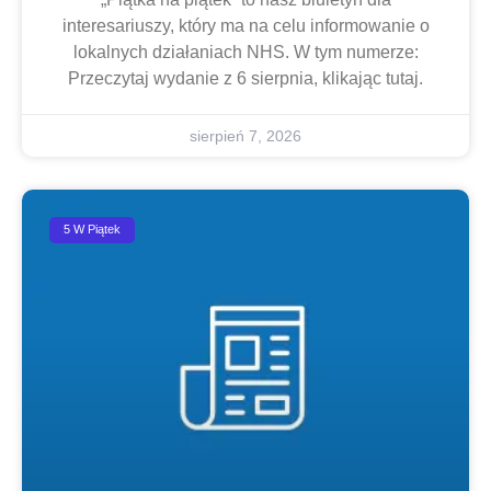
interesariuszy, który ma na celu informowanie o
lokalnych działaniach NHS. W tym numerze:
Przeczytaj wydanie z 6 sierpnia, klikając tutaj.
sierpień 7, 2026
5 W Piątek