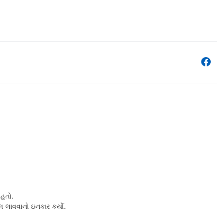
 હતો.
લ લાવવાનો ઇનકાર કર્યો.