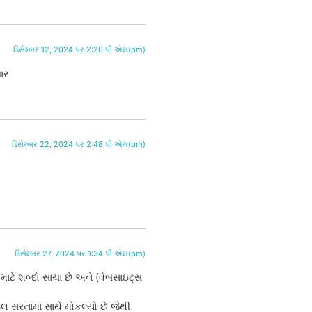
ડિસેમ્બર 12, 2024 પર 2:20 પી એમ(pm)
ાર
ડિસેમ્બર 22, 2024 પર 2:48 પી એમ(pm)
ડિસેમ્બર 27, 2024 પર 1:34 પી એમ(pm)
ાટે શબ્દો સાચા છે અને (વેબસાઇટ્સ
ેઇલ સરનામાં સાથે મોકલ્યો છે જેથી