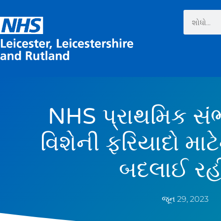
NHS પ્રાથમિક સં
વિશેની ફરિયાદો માટે
બદલાઈ રહી
જૂન 29, 2023