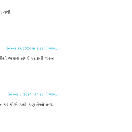
હી નથી.
ડિસેમ્બર 27, 2024 પર 2:38 પી એમ(pm)
ીથી અમારો સંપર્ક કરવાની જરૂર
ડિસેમ્બર 5, 2024 પર 1:20 પી એમ(pm)
ફોન પર પીછો કર્યો, પણ તેઓ મળ્યા