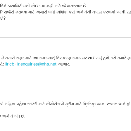
તિને ડાયાબિટીસની કોઈ દવા નહીં મળે જે ખતરનાક છે.
GP સર્જરી કરાવવા માટે અમારી બધી કોશિશ કરી અને તેની તપાસ કરવામાં આવી ર
 છે?
કે તમારી સફર માટે આ સમસ્યાનું નિરાકરણ સમયસર થઈ ગયું હશે. જો તમારે ફર
રો:
llricb-llr.enquiries@nhs.net
આભાર.
 મહિના પહેલા સર્જરી માટે કીમોથેરાપી ક્રીમ માટે પ્રિસ્ક્રિપ્શન. રૂબરૂ અને 
 અને તે બંધ છે.