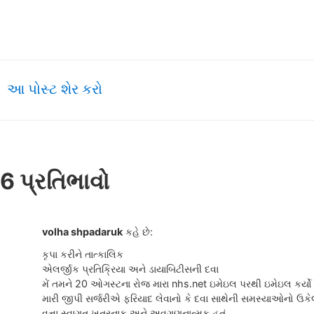
આ પોસ્ટ શેર કરો
6 પ્રતિભાવો
volha shpadaruk
કહે છે:
કૃપા કરીને તાત્કાલિક
એલર્જીક પ્રતિક્રિયા અને ડાયાબિટીસની દવા
મેં તમને 20 ઓગસ્ટના રોજ મારા nhs.net ઇમેઇલ પરથી ઇમેઇલ કર્યો
મારી જીપી સર્જરીએ ફરિયાદ લેવાનો કે દવા સાથેની સમસ્યાઓનો ઉકે
વત્તા સ્વાગત ખતરનાક અને અવગણનાત્મક હતું