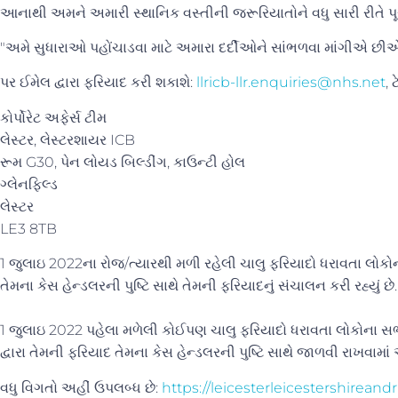
આનાથી અમને અમારી સ્થાનિક વસ્તીની જરૂરિયાતોને વધુ સારી રીતે પૂર
"અમે સુધારાઓ પહોંચાડવા માટે અમારા દર્દીઓને સાંભળવા માંગીએ છીએ અ
પર ઈમેલ દ્વારા ફરિયાદ કરી શકાશે
:
llricb-llr.enquiries@nhs.net
,
કોર્પોરેટ અફેર્સ ટીમ
લેસ્ટર, લેસ્ટરશાયર ICB
રૂમ G30, પેન લોયડ બિલ્ડીંગ, કાઉન્ટી હોલ
ગ્લેનફિલ્ડ
લેસ્ટર
LE3 8TB
1 જુલાઇ 2022ના રોજ/ત્યારથી મળી રહેલી ચાલુ ફરિયાદો ધરાવતા લોકોન
તેમના કેસ હેન્ડલરની પુષ્ટિ સાથે તેમની ફરિયાદનું સંચાલન કરી રહ્યું છે
1 જુલાઇ 2022 પહેલા મળેલી કોઈપણ ચાલુ ફરિયાદો ધરાવતા લોકોના સભ્ય
દ્વારા તેમની ફરિયાદ તેમના કેસ હેન્ડલરની પુષ્ટિ સાથે જાળવી રાખવામાં
વધુ વિગતો અહીં ઉપલબ્ધ છે:
https://leicesterleicestershireand