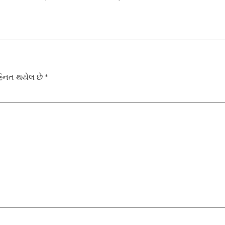
િહ્નિત થયેલ છે
*