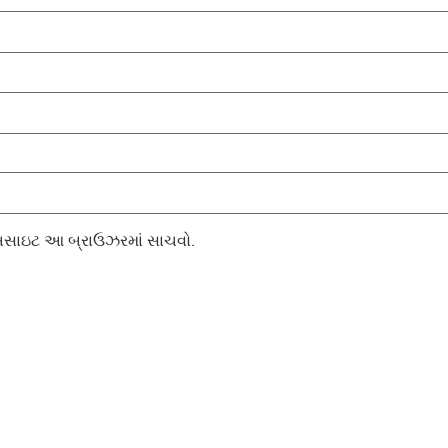
 વેબસાઇટ આ બ્રાઉઝરમાં સાચવો.