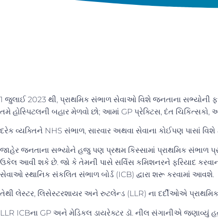
1 જુલાઈ 2023 થી, પ્રાથમિક સંભાળ સેવાઓ વિશે જનતાના સભ્યોની ફ
તમે હોસ્પિટલની બહાર મેળવો છો; આમાં GP પ્રેક્ટિસ, દંત ચિકિત્સકો
દરેક વ્યક્તિને NHS સંભાળ, સારવાર અથવા સેવાના કોઈપણ પાસાં વિશે
જાહેર જનતાના સભ્યોને હજુ પણ પ્રથમ કિસ્સામાં પ્રાથમિક સંભાળ પ્ર
ઉકેલ આવી શકે છે. જો કે તેમની પાસે સર્વિસ કમિશનરને ફરિયાદ કરવાનો
સેવાઓ સ્થાનિક સંકલિત સંભાળ બોર્ડ (ICB) દ્વારા શરૂ કરવામાં આવશ
તેથી લેસ્ટર, લિસેસ્ટરશાયર અને રુટલેન્ડ (LLR) ના દર્દીઓએ પ્
LLR ICBના GP અને મેડિકલ ડાયરેક્ટર ડૉ. નીલ સંગાનીએ જણાવ્યું હતું 