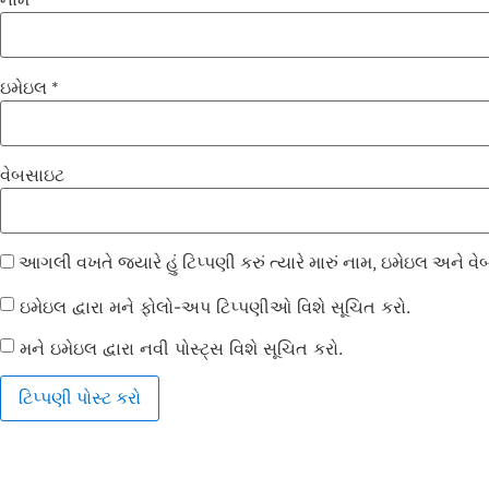
નામ
*
ઇમેઇલ
*
વેબસાઇટ
આગલી વખતે જ્યારે હું ટિપ્પણી કરું ત્યારે મારું નામ, ઇમેઇલ અને
ઇમેઇલ દ્વારા મને ફોલો-અપ ટિપ્પણીઓ વિશે સૂચિત કરો.
મને ઇમેઇલ દ્વારા નવી પોસ્ટ્સ વિશે સૂચિત કરો.