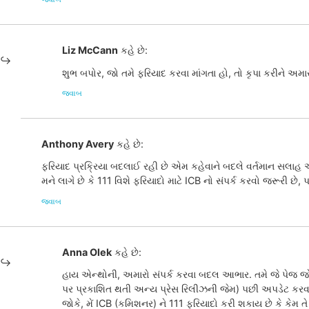
Liz McCann
કહે છે:
શુભ બપોર, જો તમે ફરિયાદ કરવા માંગતા હો, તો કૃપા કરીને અ
જવાબ
Anthony Avery
કહે છે:
ફરિયાદ પ્રક્રિયા બદલાઈ રહી છે એમ કહેવાને બદલે વર્તમાન સલાહ આપવ
મને લાગે છે કે 111 વિશે ફરિયાદો માટે ICB નો સંપર્ક કરવો જરૂરી છે
જવાબ
Anna Olek
કહે છે:
હાય એન્થોની, અમારો સંપર્ક કરવા બદલ આભાર. તમે જે પેજ જોઈ 
પર પ્રકાશિત થતી અન્ય પ્રેસ રિલીઝની જેમ) પછી અપડેટ કરવા
જોકે, મેં ICB (કમિશનર) ને 111 ફરિયાદો કરી શકાય છે કે કેમ તે 