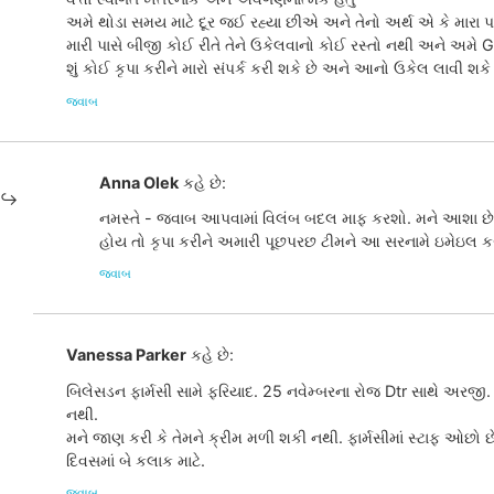
અમે થોડા સમય માટે દૂર જઈ રહ્યા છીએ અને તેનો અર્થ એ કે મારા પ
મારી પાસે બીજી કોઈ રીતે તેને ઉકેલવાનો કોઈ રસ્તો નથી અને અમે 
શું કોઈ કૃપા કરીને મારો સંપર્ક કરી શકે છે અને આનો ઉકેલ લાવી શકે
જવાબ
Anna Olek
કહે છે:
નમસ્તે - જવાબ આપવામાં વિલંબ બદલ માફ કરશો. મને આશા છે 
હોય તો કૃપા કરીને અમારી પૂછપરછ ટીમને આ સરનામે ઇમેઇલ ક
જવાબ
Vanessa Parker
કહે છે:
બિલેસડન ફાર્મસી સામે ફરિયાદ. 25 નવેમ્બરના રોજ Dtr સાથે અરજી. બે
નથી.
મને જાણ કરી કે તેમને ક્રીમ મળી શકી નથી. ફાર્મસીમાં સ્ટાફ ઓછો છે
દિવસમાં બે કલાક માટે.
જવાબ