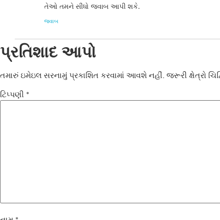
તેઓ તમને સીધો જવાબ આપી શકે.
જવાબ
પ્રતિશાદ આપો
તમારું ઇમેઇલ સરનામું પ્રકાશિત કરવામાં આવશે નહીં.
જરૂરી ક્ષેત્રો ચ
ટિપ્પણી
*