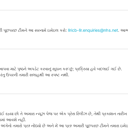
મારી પૂછપરછ ટીમને આ સરનામે ઇમેઇલ કરો:
llricb-llr.enquiries@nhs.net
. આભ
ા માટે પૃષ્ઠને અપડેટ કરવાનું સૂચન કરું છું; પ્રક્રિયા હવે બદલાઈ ગઈ છે.
, પરંતુ ઉપરની તમારી સલાહથી આ સ્પષ્ટ નથી.
રહ્યા છો તે અમારા ન્યૂઝ પેજ પર એક પ્રેસ રિલીઝ છે, તેથી પ્રકાશન તારીખ મ
માં આવશે નહીં.
અંગેનો તમારો પ્રશ્ન નોંધ્યો છે અને મેં આ પ્રશ્ન અમારી પૂછપરછ ટીમને તમારા ઇમ