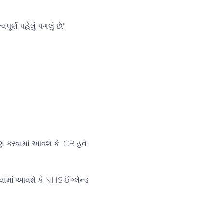
્ણ પહેલું પગલું છે."
ાણ કરવામાં આવશે કે ICB હવે
ામાં આવશે કે NHS ઈંગ્લેન્ડ