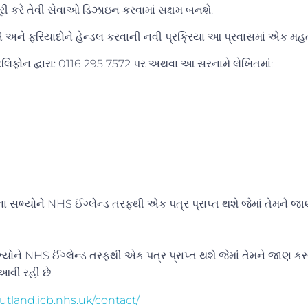
ી કરે તેવી સેવાઓ ડિઝાઇન કરવામાં સક્ષમ બનશે.
ને ફરિયાદોને હેન્ડલ કરવાની નવી પ્રક્રિયા આ પ્રવાસમાં એક મહત્વપૂર
 ટેલિફોન દ્વારા: 0116 295 7572 પર અથવા આ સરનામે લેખિતમાં:
ા સભ્યોને NHS ઈંગ્લેન્ડ તરફથી એક પત્ર પ્રાપ્ત થશે જેમાં તેમને જ
.
ોને NHS ઈંગ્લેન્ડ તરફથી એક પત્ર પ્રાપ્ત થશે જેમાં તેમને જાણ કરવ
 આવી રહી છે.
rutland.icb.nhs.uk/contact/