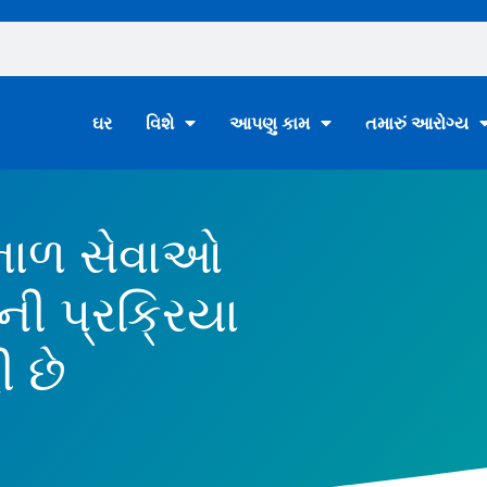
ઘર
વિશે
આપણુ કામ
તમારું આરોગ્ય
ભાળ સેવાઓ
ની પ્રક્રિયા
 છે