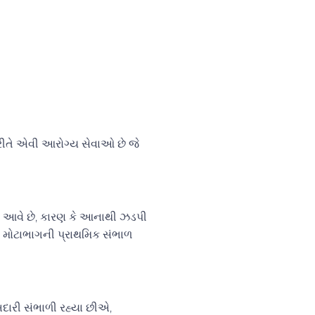
રીતે એવી આરોગ્ય સેવાઓ છે જે
માં આવે છે, કારણ કે આનાથી ઝડપી
ી, મોટાભાગની પ્રાથમિક સંભાળ
એ.
બદારી સંભાળી રહ્યા છીએ,