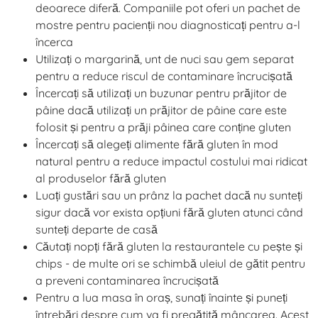
deoarece diferă. Companiile pot oferi un pachet de
mostre pentru pacienții nou diagnosticați pentru a-l
încerca
Utilizați o margarină, unt de nuci sau gem separat
pentru a reduce riscul de contaminare încrucișată
Încercați să utilizați un buzunar pentru prăjitor de
pâine dacă utilizați un prăjitor de pâine care este
folosit și pentru a prăji pâinea care conține gluten
Încercați să alegeți alimente fără gluten în mod
natural pentru a reduce impactul costului mai ridicat
al produselor fără gluten
Luați gustări sau un prânz la pachet dacă nu sunteți
sigur dacă vor exista opțiuni fără gluten atunci când
sunteți departe de casă
Căutați nopți fără gluten la restaurantele cu pește și
chips - de multe ori se schimbă uleiul de gătit pentru
a preveni contaminarea încrucișată
Pentru a lua masa în oraș, sunați înainte și puneți
întrebări despre cum va fi pregătită mâncarea. Acest