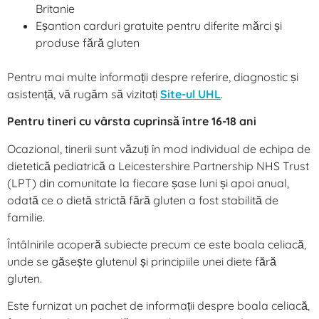
Britanie
Eșantion carduri gratuite pentru diferite mărci și
produse fără gluten
Pentru mai multe informații despre referire, diagnostic și
asistență, vă rugăm să vizitați
Site-ul UHL
.
Pentru tineri cu vârsta cuprinsă între 16-18 ani
Ocazional, tinerii sunt văzuți în mod individual de echipa de
dietetică pediatrică a Leicestershire Partnership NHS Trust
(LPT) din comunitate la fiecare șase luni și apoi anual,
odată ce o dietă strictă fără gluten a fost stabilită de
familie.
Întâlnirile acoperă subiecte precum ce este boala celiacă,
unde se găsește glutenul și principiile unei diete fără
gluten.
Este furnizat un pachet de informații despre boala celiacă,