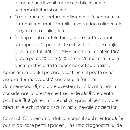
alimente au devenit mai accesibile în unele
supermarketuri și online.
O mai bună etichetare a alimentelor înseamnă că
oamenii sunt mai capabili să vadă dacă alimentele
obișnuite nu conțin gluten.
În timp ce alimentele fără gluten sunt încă mai
scumpe decât produsele echivalente care conțin
gluten, prețul plătit de NHS pentru alimentele fără
gluten pe bază de rețetă este încă mult mai mare
decât prețurile de la supermarket sau online.
Apreciem impactul pe care acest lucru îl poate avea
asupra dumneavoastră sau asupra familiei
dumneavoastră, cu toate acestea, NHS local a luat în
considerare cu atenție cheltuielile de sănătate pentru
produse fără gluten, împreună cu sprijinul pentru toate
afecțiunile, echilibrând riscul clinic și nevoile pacienților.
Consiliul ICB a recomandat ca sprijinul suplimentar să fie
pus în aplicare pentru pacienții în urma diagnosticului de