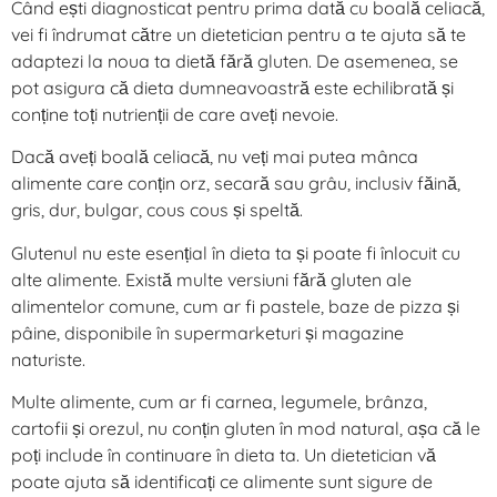
Când ești diagnosticat pentru prima dată cu boală celiacă,
vei fi îndrumat către un dietetician pentru a te ajuta să te
adaptezi la noua ta dietă fără gluten. De asemenea, se
pot asigura că dieta dumneavoastră este echilibrată și
conține toți nutrienții de care aveți nevoie.
Dacă aveți boală celiacă, nu veți mai putea mânca
alimente care conțin orz, secară sau grâu, inclusiv făină,
gris, dur, bulgar, cous cous și speltă.
Glutenul nu este esențial în dieta ta și poate fi înlocuit cu
alte alimente. Există multe versiuni fără gluten ale
alimentelor comune, cum ar fi pastele, baze de pizza și
pâine, disponibile în supermarketuri și magazine
naturiste.
Multe alimente, cum ar fi carnea, legumele, brânza,
cartofii și orezul, nu conțin gluten în mod natural, așa că le
poți include în continuare în dieta ta. Un dietetician vă
poate ajuta să identificați ce alimente sunt sigure de