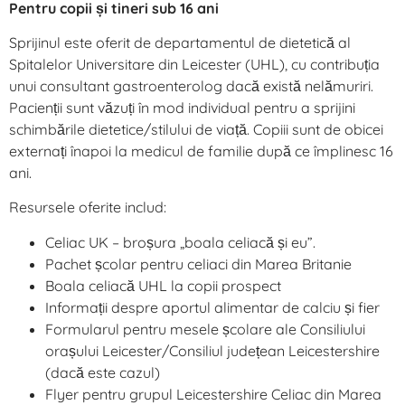
Pentru copii și tineri sub 16 ani
Sprijinul este oferit de departamentul de dietetică al
Spitalelor Universitare din Leicester (UHL), cu contribuția
unui consultant gastroenterolog dacă există nelămuriri.
Pacienții sunt văzuți în mod individual pentru a sprijini
schimbările dietetice/stilului de viață. Copiii sunt de obicei
externați înapoi la medicul de familie după ce împlinesc 16
ani.
Resursele oferite includ:
Celiac UK – broșura „boala celiacă și eu”.
Pachet școlar pentru celiaci din Marea Britanie
Boala celiacă UHL la copii prospect
Informații despre aportul alimentar de calciu și fier
Formularul pentru mesele școlare ale Consiliului
orașului Leicester/Consiliul județean Leicestershire
(dacă este cazul)
Flyer pentru grupul Leicestershire Celiac din Marea