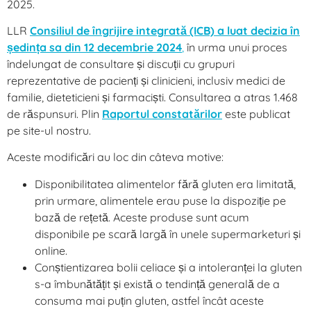
2025.
LLR
Consiliul de îngrijire integrată (ICB) a luat decizia în
ședința sa din 12 decembrie 2024
,
în urma unui proces
îndelungat de consultare și discuții cu grupuri
reprezentative de pacienți și clinicieni, inclusiv medici de
familie, dieteticieni și farmaciști. Consultarea a atras 1.468
de răspunsuri. Plin
Raportul constatărilor
este publicat
pe site-ul nostru.
Aceste modificări au loc din câteva motive:
Disponibilitatea alimentelor fără gluten era limitată,
prin urmare, alimentele erau puse la dispoziție pe
bază de rețetă. Aceste produse sunt acum
disponibile pe scară largă în unele supermarketuri și
online.
Conștientizarea bolii celiace și a intoleranței la gluten
s-a îmbunătățit și există o tendință generală de a
consuma mai puțin gluten, astfel încât aceste