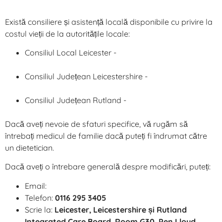
celiace – patientwebinars.co.uk
Există consiliere și asistență locală disponibile cu privire la
costul vieții de la autoritățile locale:
Consiliul Local Leicester -
Fond de sprijin pentru
gospodărie
Consiliul Județean Leicestershire -
Asistență pentru
costul vieții
Consiliul Județean Rutland -
Asistență pentru costul
vieții
Dacă aveți nevoie de sfaturi specifice, vă rugăm să
întrebați medicul de familie dacă puteți fi îndrumat către
un dietetician.
Dacă aveți o întrebare generală despre modificări, puteți:
Email:
llricb-llr.beinvolved@nhs.net
Telefon:
0116 295 3405
Scrie la:
Leicester, Leicestershire și Rutland
Integrated Care Board, Room G30, Pen Lloyd