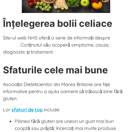
Înțelegerea bolii celiace
Site-ul web NHS oferă o serie de informații despre
boala
celiaca
. Conținutul său acoperă simptome, cauze,
diagnostic și tratament.
Sfaturile cele mai bune
Asociația Dieteticienilor din Marea Britanie are fișe
informative pentru a ajuta oamenii să trăiască bine fără
gluten.
Lor
sfaturi de top
include:
Pâinea fără gluten are uneori un gust mai bun
coaptă sau prăjită; încercați mai multe produse