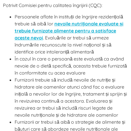
Potrivit Comisiei pentru calitatea îngrijirii (CQC):
Persoanele aflate în instituții de îngrijire rezidențială
trebuie să aibă lor
nevoile nutriționale evaluate și
trebuie furnizate alimente pentru a satisface
aceste nevoi
. Evaluările ar trebui să urmeze
îndrumările recunoscute la nivel național și să
identifice orice intoleranță alimentară
În cazul în care o persoană este evaluată ca având
nevoie de o dietă specifică, aceasta trebuie furnizată
în conformitate cu acea evaluare
Furnizorii trebuie să includă nevoile de nutriție și
hidratare ale oamenilor atunci când fac o evaluare
inițială a nevoilor lor de îngrijire, tratament și sprijin și
în revizuirea continuă a acestora. Evaluarea și
revizuirea ar trebui să includă riscuri legate de
nevoile nutriționale și de hidratare ale oamenilor
Furnizorii ar trebui să aibă o strategie de alimente și
băuturi care să abordeze nevoile nutriționale ale