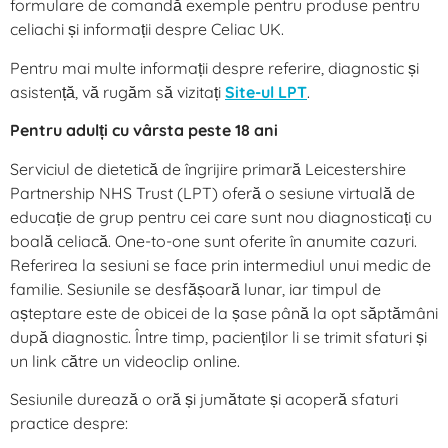
formulare de comandă exemple pentru produse pentru
celiachi și informații despre Celiac UK.
Pentru mai multe informații despre referire, diagnostic și
asistență, vă rugăm să vizitați
Site-ul LPT
.
Pentru adulți cu vârsta peste 18 ani
Serviciul de dietetică de îngrijire primară Leicestershire
Partnership NHS Trust (LPT) oferă o sesiune virtuală de
educație de grup pentru cei care sunt nou diagnosticați cu
boală celiacă. One-to-one sunt oferite în anumite cazuri.
Referirea la sesiuni se face prin intermediul unui medic de
familie. Sesiunile se desfășoară lunar, iar timpul de
așteptare este de obicei de la șase până la opt săptămâni
după diagnostic. Între timp, pacienților li se trimit sfaturi și
un link către un videoclip online.
Sesiunile durează o oră și jumătate și acoperă sfaturi
practice despre: