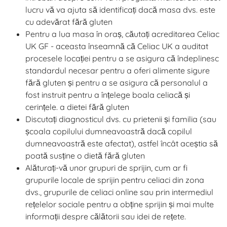
lucru vă va ajuta să identificați dacă masa dvs. este
cu adevărat fără gluten
Pentru a lua masa în oraș, căutați acreditarea Celiac
UK GF - aceasta înseamnă că Celiac UK a auditat
procesele locației pentru a se asigura că îndeplinesc
standardul necesar pentru a oferi alimente sigure
fără gluten și pentru a se asigura că personalul a
fost instruit pentru a înțelege boala celiacă și
cerințele. a dietei fără gluten
Discutați diagnosticul dvs. cu prietenii și familia (sau
școala copilului dumneavoastră dacă copilul
dumneavoastră este afectat), astfel încât aceștia să
poată susține o dietă fără gluten
Alăturați-vă unor grupuri de sprijin, cum ar fi
grupurile locale de sprijin pentru celiaci din zona
dvs., grupurile de celiaci online sau prin intermediul
rețelelor sociale pentru a obține sprijin și mai multe
informații despre călătorii sau idei de rețete.